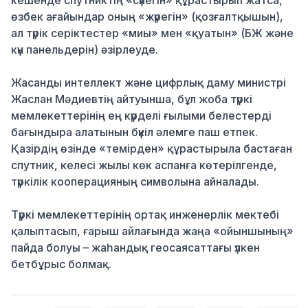
кешенде спутниктің «сүйегін» құрастырып жатса,
өзбек ағайындар оның «жүрегін» (қозғалтқышын),
ал түрік серіктестер «миы» мен «қуатын» (БЖ және
күн панельдерін) әзірлеуде.
Жасанды интеллект және цифрлық даму министрі
Жаслан Мәдиевтің айтуынша, бұл жоба түркі
мемлекеттерінің ең күрделі ғылыми белестерді
бағындыра алатынын бүкіл әлемге паш етпек.
Қазірдің өзінде «темірден» құрастырыла бастаған
спутник, келесі жылы көк аспанға көтерілгенде,
түркілік кооперацияның символына айналады.
Түркі мемлекеттерінің ортақ инженерлік мектебі
қалыптасып, ғарыш айлағында жаңа «ойыншының»
пайда болуы – жаһандық геосаясаттағы үлкен
бетбұрыс болмақ.