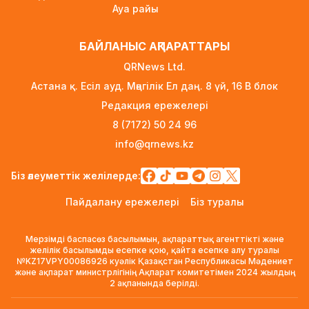
Ауа райы
Қыркүйектен бастап көлік әкелуге қойылатын
талаптар күшейеді
БАЙЛАНЫС АҚПАРАТТАРЫ
13 сағат бұрын
QRNews Ltd.
УЕФА: Инфантиноға сенім жоғалды, бойкот
Астана қ. Есіл ауд. Мәңгілік Ел даң. 8 үй, 16 B блок
күшінде қалады
Редакция ережелері
14 сағат бұрын
8 (7172) 50 24 96
«Өзімізге де керек»: Трамп Украинаға қару
info@qrnews.kz
жеткізу туралы айтты
14 сағат бұрын
Біз әлеуметтік желілерде:
Алматыда ірі көлемде синтетикалық есірткі
Пайдалану ережелері
Біз туралы
тасымалдаған күдікті ұсталды
14 сағат бұрын
Мерзімді баспасөз басылымын, ақпараттық агенттікті және
ERG-дегі мемлекеттің 40 пайыз үлесі
желілік басылымды есепке қою, қайта есепке алу туралы
№KZ17VPY00086926 куәлік Қазақстан Республикасы Мәдениет
«Самұрық-Қазынаға» өтті
және ақпарат министрлігінің Ақпарат комитетімен 2024 жылдың
14 сағат бұрын
2 ақпанында берілді.
Канье Уэст концерті қарсаңында алаяқтар