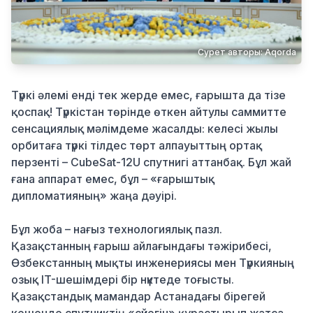
Қылмыс
Сурет авторы: Aqorda
Түркі әлемі енді тек жерде емес, ғарышта да тізе
қоспақ! Түркістан төрінде өткен айтулы саммитте
сенсациялық мәлімдеме жасалды: келесі жылы
орбитаға түркі тілдес төрт алпауыттың ортақ
перзенті – CubeSat-12U спутнигі аттанбақ. Бұл жай
ғана аппарат емес, бұл – «ғарыштық
дипломатияның» жаңа дәуірі.
Бұл жоба – нағыз технологиялық пазл.
Қазақстанның ғарыш айлағындағы тәжірибесі,
Өзбекстанның мықты инженериясы мен Түркияның
озық IT-шешімдері бір нүктеде тоғысты.
Қазақстандық мамандар Астанадағы бірегей