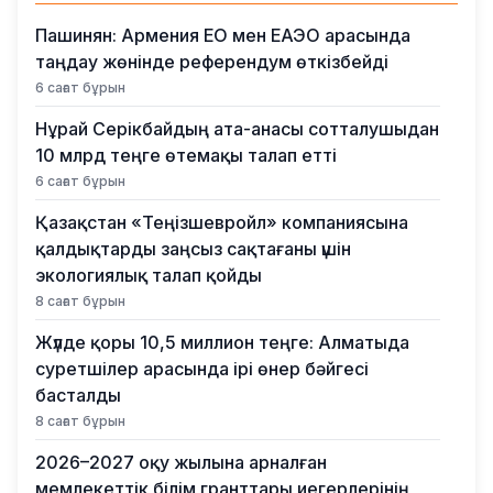
Пашинян: Армения ЕО мен ЕАЭО арасында
таңдау жөнінде референдум өткізбейді
6 сағат бұрын
Нұрай Серікбайдың ата-анасы сотталушыдан
10 млрд теңге өтемақы талап етті
6 сағат бұрын
Қазақстан «Теңізшевройл» компаниясына
қалдықтарды заңсыз сақтағаны үшін
экологиялық талап қойды
8 сағат бұрын
Жүлде қоры 10,5 миллион теңге: Алматыда
суретшілер арасында ірі өнер бәйгесі
басталды
8 сағат бұрын
2026–2027 оқу жылына арналған
мемлекеттік білім гранттары иегерлерінің