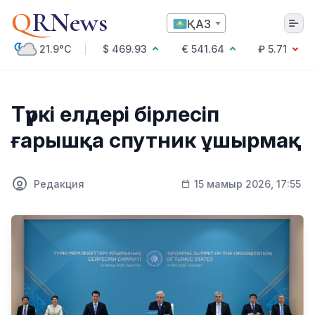
Q
RNews
ҚАЗ
21.9°C
$ 469.93
€ 541.64
₽ 5.71
Алматы
Түркі елдері бірлесіп
ғарышқа спутник ұшырмақ
Мәдениет
Саясат
Редакция
15 мамыр 2026, 17:55
Технология
Экономика
Әлемде
Қоғам
Білім және Ғылым
Оқиға
Спорт
Ауа райы
Денсаулық
Бизнес