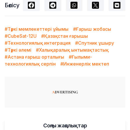
Бөлісу
#Түркі мемлекеттері ұйымы
#Ғарыш жобасы
#CubeSat-12U
#Қазақстан ғарышы
#Технологиялық интеграция
#Спутник ұшыру
#Түркі әлемі
#Халықаралық ынтымақтастық
#Астана ғарыш орталығы
#Ғылыми-
технологиялық серпін
#Инженерлік мектеп
Соңғы жаңалықтар