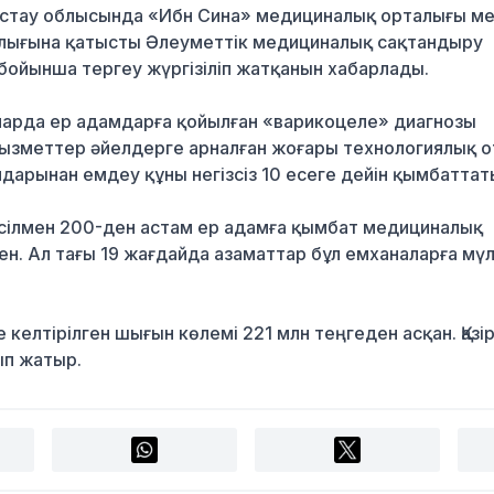
ғыстау облысында «Ибн Сина» медициналық орталығы м
лығына қатысты Әлеуметтік медициналық сақтандыру
ойынша тергеу жүргізіліп жатқанын хабарлады.
ларда ер адамдарға қойылған «варикоцеле» диагнозы
ызметтер әйелдерге арналған жоғары технологиялық о
дарынан емдеу құны негізсіз 10 есеге дейін қымбаттат
әсілмен 200-ден астам ер адамға қымбат медициналық
ен. Ал тағы 19 жағдайда азаматтар бұл емханаларға мү
елтірілген шығын көлемі 221 млн теңгеден асқан. Қазір
ып жатыр.