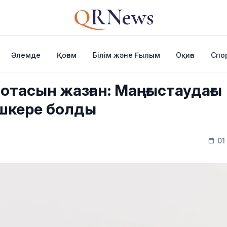
Q
RNews
Әлемде
Қоғам
Білім және Ғылым
Оқиға
Спо
отасын жазған: Маңғыстаудағы
шкере болды
01