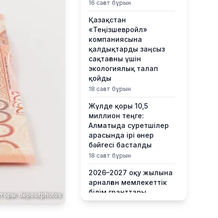
16 сағат бұрын
Қазақстан
«Теңізшевройл»
компаниясына
қалдықтарды заңсыз
сақтағаны үшін
экологиялық талап
қойды
18 сағат бұрын
Жүлде қоры 10,5
миллион теңге:
Алматыда суретшілер
арасында ірі өнер
бәйгесі басталды
18 сағат бұрын
2026–2027 оқу жылына
арналған мемлекеттік
білім гранттары
торы: depositphotos
иегерлерінің тізімі
жарияланды