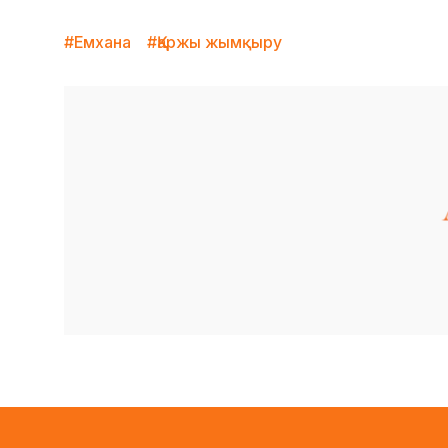
#Емхана
#Қаржы жымқыру