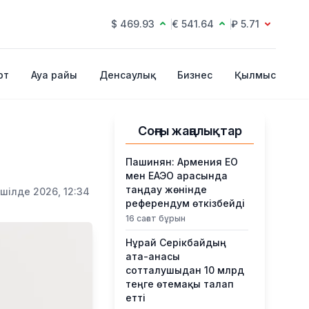
$ 469.93
€ 541.64
₽ 5.71
рт
Ауа райы
Денсаулық
Бизнес
Қылмыс
Соңғы жаңалықтар
Пашинян: Армения ЕО
мен ЕАЭО арасында
таңдау жөнінде
 шілде 2026, 12:34
референдум өткізбейді
16 сағат бұрын
Нұрай Серікбайдың
ата-анасы
сотталушыдан 10 млрд
теңге өтемақы талап
етті