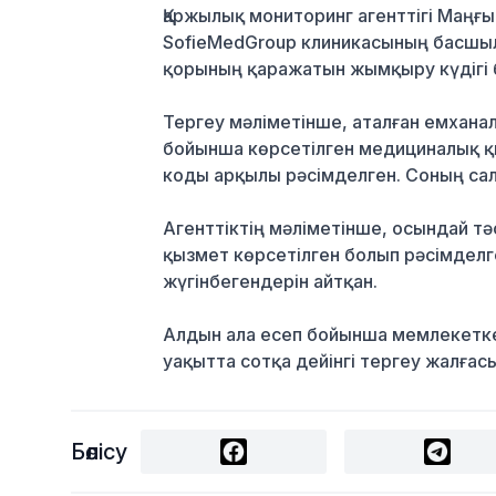
Қаржылық мониторинг агенттігі Маң
SofieMedGroup клиникасының басшы
қорының қаражатын жымқыру күдігі б
Тергеу мәліметінше, аталған емхана
бойынша көрсетілген медициналық қ
коды арқылы рәсімделген. Соның сал
Агенттіктің мәліметінше, осындай т
қызмет көрсетілген болып рәсімделг
жүгінбегендерін айтқан.
Алдын ала есеп бойынша мемлекетке к
уақытта сотқа дейінгі тергеу жалғас
Бөлісу