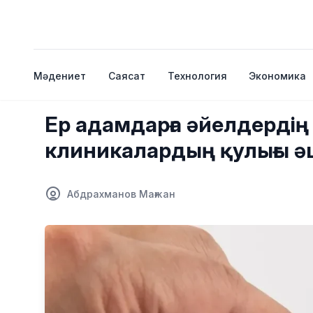
Мәдениет
Саясат
Технология
Экономика
Ер адамдарға әйелдердің 
клиникалардың қулығы ә
Абдрахманов Мағжан