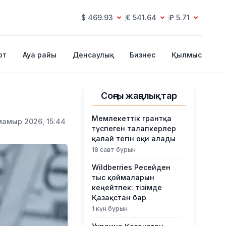
$ 469.93
€ 541.64
₽ 5.71
рт
Ауа райы
Денсаулық
Бизнес
Қылмыс
Соңғы жаңалықтар
Мемлекеттік грантқа
мамыр 2026, 15:44
түспеген талапкерлер
қалай тегін оқи алады
18 сағат бұрын
Wildberries Ресейден
тыс қоймаларын
кеңейтпек: тізімде
Қазақстан бар
1 күн бұрын