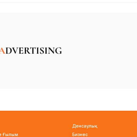
Денсаулық
не Ғылым
Бизнес