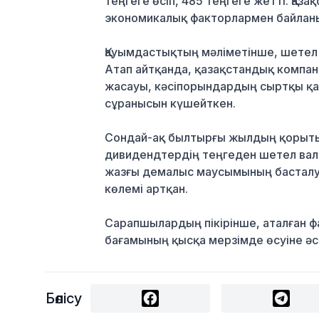
теңгеге өсіп, 485 теңгеге жетті. Қаз
экономикалық факторлармен байлан
Қауымдастықтың мәліметінше, шетел
Атап айтқанда, қазақстандық компа
жасауы, кәсіпорындардың сыртқы қа
сұранысын күшейткен.
Сондай-ақ былтырғы жылдың қорыты
дивидендтердің теңгеден шетел валю
жазғы демалыс маусымының басталу
көлемі артқан.
Сарапшылардың пікірінше, аталған 
бағамының қысқа мерзімде өсуіне әс
Бөлісу