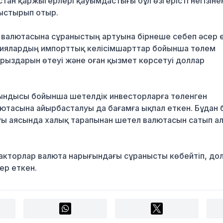
ақстан қаржыгерлері қауымдастығы бұл өзгерісті негізінен
ыстырып отыр.
 валютасына сұраныстың артуына бірнеше себеп әсер е
ниялардың импорттық келісімшарттар бойынша төлем
рыздарын өтеуі және оған қызмет көрсетуі доллар
ндысы бойынша шетелдік инвесторларға төленген
тасына айырбасталуы да бағамға ықпал еткен. Бұдан 
ы аясында халық тарапынан шетел валютасын сатып а
факторлар валюта нарығындағы сұранысты көбейтіп, до
ер еткен.