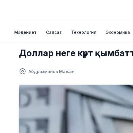
Мәдениет
Саясат
Технология
Экономика
Доллар неге күрт қымба
Абдрахманов Мағжан