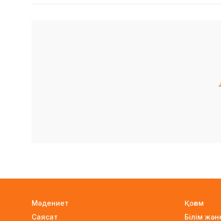
Мәдениет
Қоғам
Саясат
Білім жә