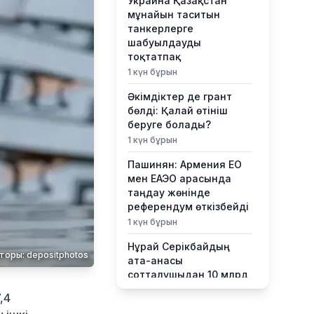
Украина Қазақстан
мұнайын таситын
танкерлерге
шабуылдауды
тоқтатпақ
1 күн бұрын
Әкімдіктер де грант
бөлді: Қалай өтініш
беруге болады?
1 күн бұрын
Пашинян: Армения ЕО
мен ЕАЭО арасында
таңдау жөнінде
референдум өткізбейді
1 күн бұрын
Нұрай Серікбайдың
торы: depositphotos
ата-анасы
сотталушыдан 10 млрд
теңге өтемақы талап
,4
етті