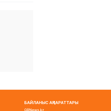
1 күн бұрын
Ауылға көшетін IT-
мамандар мен
архивистерге 10,8 млн
теңгеге дейін тұрғын үй
несиесі берілуі мүмкін
1 күн бұрын
Футболдан Қазақстан
құрамасына жаңа бас
бапкер келеді
2 күн бұрын
«Қазақтелекомның»
екі қызметкері жұмыс
кезінде қаза тапты
2 күн бұрын
Трамп АҚШ-та
туғандарға автоматты
БАЙЛАНЫС АҚПАРАТТАРЫ
түрде азаматтық
беруді шектейтін
QRNews.kz