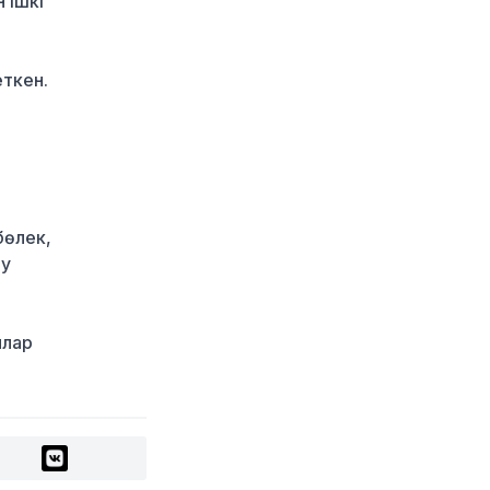
 ішкі
1 күн бұрын
Қазақстан
«Теңізшевройл»
ткен.
компаниясына
қалдықтарды заңсыз
сақтағаны үшін
экологиялық талап
қойды
1 күн бұрын
бөлек,
Жүлде қоры 10,5
миллион теңге:
лу
Алматыда суретшілер
арасында ірі өнер
бәйгесі басталды
ллар
1 күн бұрын
2026–2027 оқу жылына
арналған мемлекеттік
білім гранттары
иегерлерінің тізімі
жарияланды