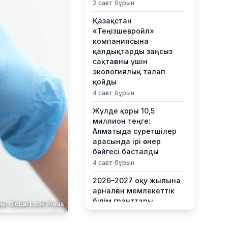
2 сағат бұрын
Қазақстан
«Теңізшевройл»
компаниясына
қалдықтарды заңсыз
сақтағаны үшін
экологиялық талап
қойды
4 сағат бұрын
Жүлде қоры 10,5
миллион теңге:
Алматыда суретшілер
арасында ірі өнер
бәйгесі басталды
4 сағат бұрын
2026–2027 оқу жылына
арналған мемлекеттік
білім гранттары
ы: Global Look Press
иегерлерінің тізімі
жарияланды