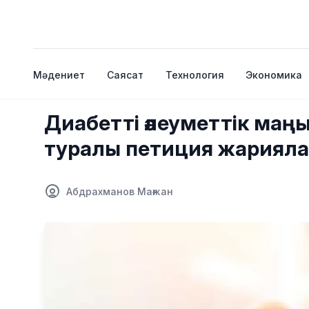
Мәдениет
Саясат
Технология
Экономика
Диабетті әлеуметтік маңы
туралы петиция жариял
Абдрахманов Мағжан