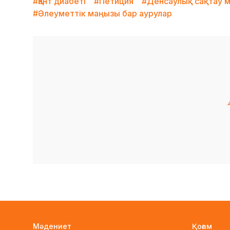
#Қант диабеті
#Петиция
#Денсаулық сақтау м
#Әлеуметтік маңызы бар аурулар
Мәдениет
Қоғам