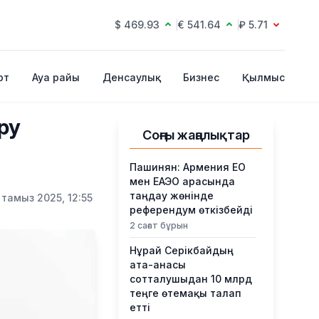
$ 469.93
€ 541.64
₽ 5.71
рт
Ауа райы
Денсаулық
Бизнес
Қылмыс
ру
Соңғы жаңалықтар
Пашинян: Армения ЕО
мен ЕАЭО арасында
таңдау жөнінде
 тамыз 2025, 12:55
референдум өткізбейді
2 сағат бұрын
Нұрай Серікбайдың
ата-анасы
сотталушыдан 10 млрд
теңге өтемақы талап
етті