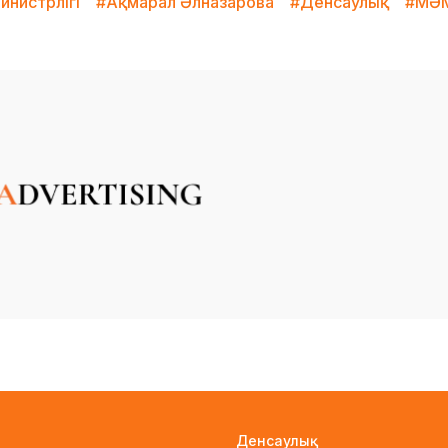
инистрлігі
#Ақмарал Әлназарова
#Денсаулық
#МӘ
Денсаулық