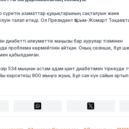
р сүретін азаматтар құқықтарының сақталуын және
луін талап етеді. Ол Президент Қасым-Жомарт Тоқаевт
ін диабетті әлеуметтік маңызы бар аурулар тізімінен
де проблема көрмейтінін айтқан. Оның сөзінше, бұл ш
ен қабылданған.
зір 534 мыңнан астам адам қант диабетімен тіркеуде т
 көрсеткіш 800 мыңға жуық. Бұл сан күн сайын артып