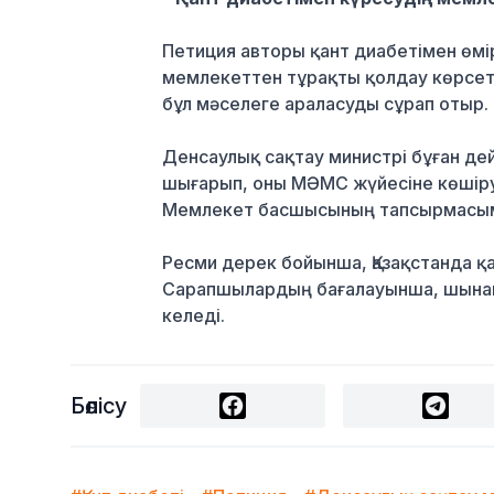
Петиция авторы қант диабетімен өмі
мемлекеттен тұрақты қолдау көрсеті
бұл мәселеге араласуды сұрап отыр.
Денсаулық сақтау министрі бұған дей
шығарып, оны МӘМС жүйесіне көшіру
Мемлекет басшысының тапсырмасым
Ресми дерек бойынша, Қазақстанда қа
Сарапшылардың бағалауынша, шынайы
келеді.
Бөлісу