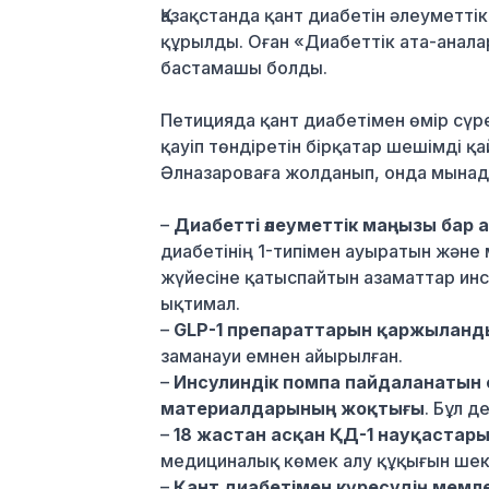
Қазақстанда қант диабетін әлеуметті
құрылды. Оған «Диабеттік ата-анала
бастамашы болды.
Петицияда қант диабетімен өмір сүр
қауіп төндіретін бірқатар шешімді қ
Әлназароваға жолданып, онда мынад
–
Диабетті әлеуметтік маңызы бар а
диабетінің 1-типімен ауыратын және
жүйесіне қатыспайтын азаматтар инсу
ықтимал.
–
GLP-1 препараттарын қаржыланд
заманауи емнен айырылған.
–
Инсулиндік помпа пайдаланатын е
материалдарының жоқтығы
. Бұл д
–
18 жастан асқан ҚД-1 науқастары
медициналық көмек алу құқығын шек
–
Қант диабетімен күресудің мемл