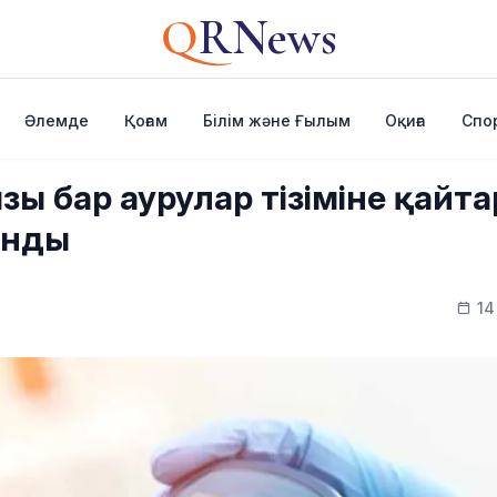
Q
RNews
Әлемде
Қоғам
Білім және Ғылым
Оқиға
Спо
зы бар аурулар тізіміне қайта
анды
14