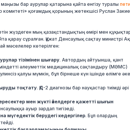
к маңызы бар аурулар қатарына қайта енгізу туралы
пет
р комитеті» қоғамдық қорының жетекшісі Руслан Заки
етін жүздеген мың қазақстандықтың өмірі мен құқықта
айта қарау сұралған. Құжат Денсаулық сақтау министрі А
ай мәселелер көтерілген:
урулар тізімінен шығару
. Автордың айтуынша, қант
 міндетті әлеуметтік медициналық сақтандыру (МӘМС)
линсіз қалуы мүмкін, бұл бірнеше күн ішінде өлімге әке
ыруды тоқтату
. ҚД-2 диагнозы бар науқастар тиімді әрі
ресектер мен жүкті әйелдерге қажетті шығын
енсаулыққа ауыр зардап тигізеді.
на мүгедектік берудегі кедергілер
. Бұл олардың
тейді.
екеттік бағдарламасының болмауы
.