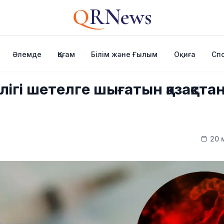
Q
RNews
Әлемде
Қоғам
Білім және Ғылым
Оқиға
Сп
лігі шетелге шығатын қазақста
20 