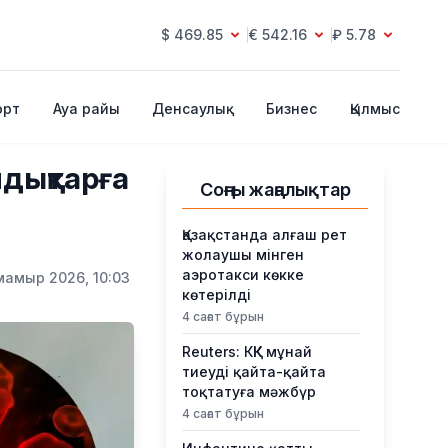
$ 469.85
€ 542.16
₽ 5.78
орт
Ауа райы
Денсаулық
Бизнес
Қылмыс
ндықтарға
Соңғы жаңалықтар
Қазақстанда алғаш рет
жолаушы мінген
аэротакси көкке
мамыр 2026, 10:03
көтерілді
4 сағат бұрын
Reuters: КҚК мұнай
тиеуді қайта-қайта
тоқтатуға мәжбүр
4 сағат бұрын