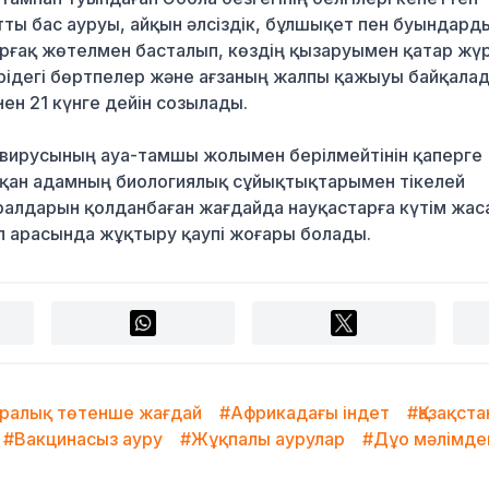
ты бас ауруы, айқын әлсіздік, бұлшықет пен буындард
рғақ жөтелмен басталып, көздің қызаруымен қатар жүр
терідегі бөртпелер және ағзаның жалпы қажыуы байқала
ен 21 күнге дейін созылады.
 вирусының ауа-тамшы жолымен берілмейтінін қаперге
қан адамның биологиялық сұйықтықтарымен тікелей
ұралдарын қолданбаған жағдайда науқастарға күтім жа
 арасында жұқтыру қаупі жоғары болады.
ралық төтенше жағдай
#Африкадағы індет
#Қазақст
#Вакцинасыз ауру
#Жұқпалы аурулар
#Дұо мәлімде