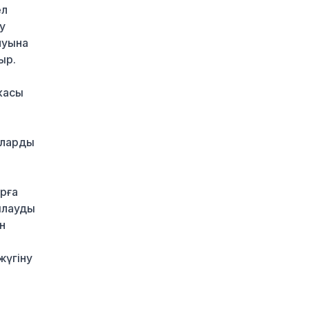
айналмақ
ел
7 сағат бұрын
у
луына
Қазақстандықтардың
көбі өзін кедей санамау
ыр.
үшін айына 260–320
мың теңге керек деп
касы
есептейді
8 сағат бұрын
Қыркүйектен бастап
уларды
жаңа ереже күшіне
енеді: Бейнебақылау
камераларына
рға
қойылатын талаптар
қатаңдатылды
ылауды
8 сағат бұрын
н
Wildberries қоймаларын
жүгіну
Қазақстанға көшіру
туралы ақпаратқа
жауап берді
9 сағат бұрын