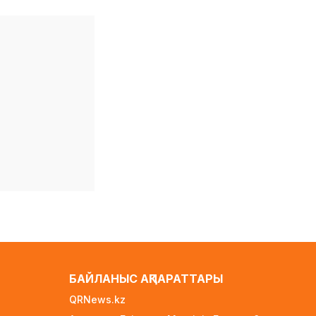
1 күн бұрын
Алматының Ақжар
шағынауданында 36
шақырым жолға
асфальт төселді
1 күн бұрын
Рақымшылық аясында
қанша адам
босатылды?
1 күн бұрын
АҚШ пен Иран Ормуз
бұғазы бойынша
келісімге келуге жақын
1 күн бұрын
Белгілі режиссер Ардақ
Әмірқұлов өмірден өтті
БАЙЛАНЫС АҚПАРАТТАРЫ
1 күн бұрын
QRNews.kz
Министрлік