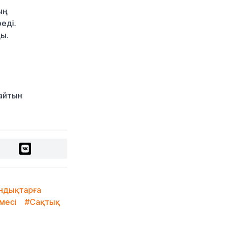
ың
2027 жылы Астанада
УЕФА президенті
еді.
сайланады
ды.
9 сағат бұрын
Білім гранттарының
иегерлері 7 тамызда
белгілі болады
9 сағат бұрын
сайтын
Тоқаев «Бәйтерек»
холдингінің басшысына
баспананың
қолжетімділігін
арттыруды тапсырды
1 күн бұрын
Жастардан банк
карталарын сатып
андықтарға
алып, интернет-
месі
#Сақтық
алаяқтарға өткізген
күдікті ұсталды