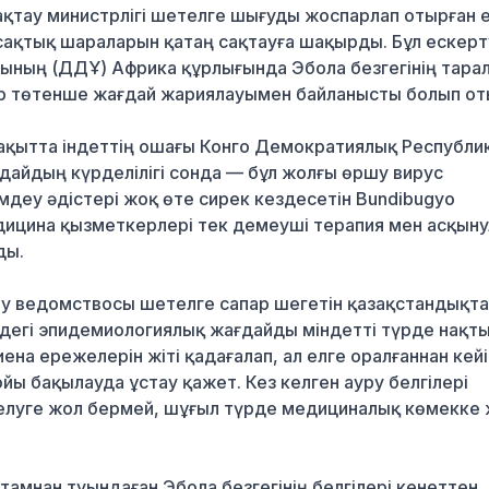
ақтау министрлігі шетелге шығуды жоспарлап отырған 
сақтық шараларын қатаң сақтауға шақырды. Бұл ескерт
мының (ДДҰ) Африка құрлығында Эбола безгегінің тара
р төтенше жағдай жариялауымен байланысты болып от
 уақытта індеттің ошағы Конго Демократиялық Республи
ғдайдың күрделілігі сонда — бұл жолғы өршу вирус
мдеу әдістері жоқ өте сирек кездесетін Bundibugyo
ицина қызметкерлері тек демеуші терапия мен асқын
ды.
у ведомствосы шетелге сапар шегетін қазақстандықта
лдегі эпидемиологиялық жағдайды міндетті түрде нақт
на ережелерін жіті қадағалап, ал елге оралғаннан кейі
ы бақылауда ұстау қажет. Кез келген ауру белгілері
елуге жол бермей, шұғыл түрде медициналық көмекке 
мнан туындаған Эбола безгегінің белгілері кенеттен