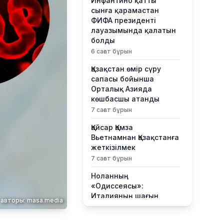
Инфантино қатты
сынға қарамастан
ФИФА президенті
лауазымында қалатын
болды
6 сағат бұрын
Қазақстан өмір сүру
сапасы бойынша
Орталық Азияда
көшбасшы атанды
7 сағат бұрын
Қайсар Қамза
Вьетнамнан Қазақстанға
жеткізілмек
7 сағат бұрын
Ноланның
«Одиссеясы»:
Италияның шағын
 авторы: masa.media
аралы жаһандық
туристік орталыққа