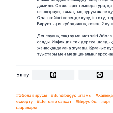
дамиды. Ол жоғары температура, қат
сырқырауы, тамақтың ауруы және құ
Одан кейінгі кезеңде құсу, іш өту, 
Вирустың инкубациялық кезеңі 2 күнн
Денсаулық сақтау министрлігі Эбола
салды. Инфекция тек дертке шалдық
жанасқанда ғана жұғады. Қорғаныс қ
туыстары мен медициналық персонал
Бөлісу
#Эбола вирусы
#Bundibugyo штамы
#Халықа
ескерту
#Шетелге саяхат
#Вирус белгілері
шаралары