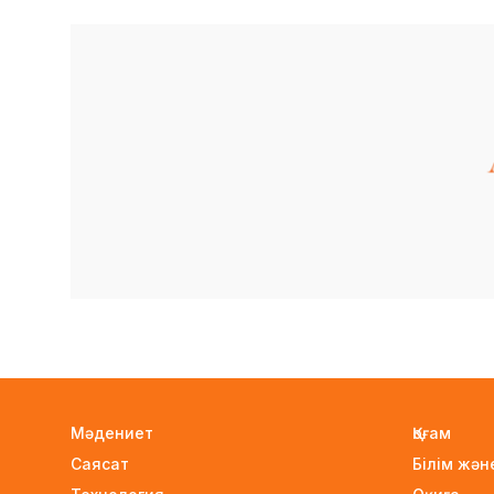
Мәдениет
Қоғам
Саясат
Білім жә