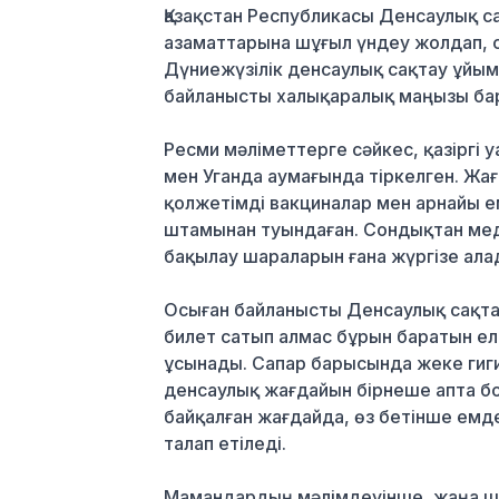
Қазақстан Республикасы Денсаулық с
азаматтарына шұғыл үндеу жолдап, 
Дүниежүзілік денсаулық сақтау ұйы
байланысты халықаралық маңызы ба
Ресми мәліметтерге сәйкес, қазіргі
мен Уганда аумағында тіркелген. Жа
қолжетімді вакциналар мен арнайы е
штамынан туындаған. Сондықтан мед
бақылау шараларын ғана жүргізе ала
Осыған байланысты Денсаулық сақта
билет сатып алмас бұрын баратын е
ұсынады. Сапар барысында жеке гигие
денсаулық жағдайын бірнеше апта бой
байқалған жағдайда, өз бетінше емд
талап етіледі.
Мамандардың мәлімдеуінше, жаңа шта