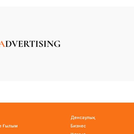
Денсаулық
не Ғылым
Бизнес