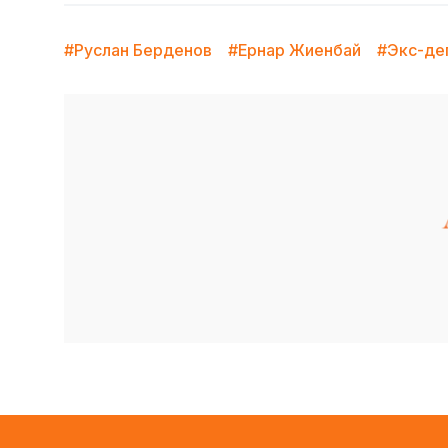
#Руслан Берденов
#Ернар Жиенбай
#Экс-де