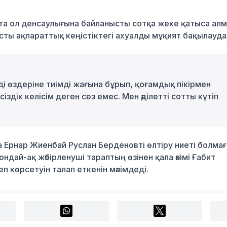
тта ол денсаулығына байланысты сотқа жеке қатыса ал
ысты ақпараттық кеңістіктегі ахуалды мұқият бақылауда
і өздеріне тиімді жағына бұрып, қоғамдық пікірмен
іздік келісім деген сөз емес. Мен әділетті сотты күтіп
а Ернар Жиенбай Руслан Берденовті өлтіру ниеті болма
ндай-ақ жәбірленуші тараптың өзінен қала әкімі Ғабит
 көрсетуін талап еткенін мәлімдеді.