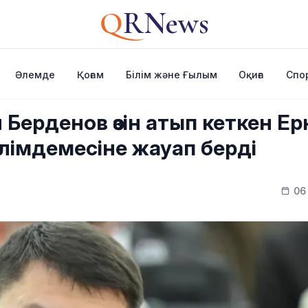
Q
RNews
Әлемде
Қоғам
Білім және Ғылым
Оқиға
Спо
 Берденов өзін атып кеткен Ер
імдемесіне жауап берді
06