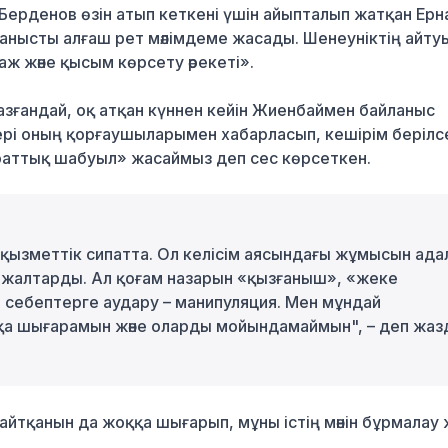
Берденов өзін атып кеткені үшін айыпталып жатқан Ерн
анысты алғаш рет мәлімдеме жасады. Шенеуніктің айту
 және қысым көрсету әрекеті».
зғандай, оқ атқан күннен кейін Жиенбаймен байланыс
ері оның қорғаушыларымен хабарласып, кешірім берілс
араттық шабуыл» жасаймыз деп сес көрсеткен.
и, қызметтік сипатта. Ол келісім аясындағы жұмысын ада
 жалтарды. Ал қоғам назарын «қызғаныш», «жеке
 себептерге аудару – манипуляция. Мен мұндай
оққа шығарамын және оларды мойындамаймын", – деп жа
айтқанын да жоққа шығарып, мұны істің мәнін бұрмалау 