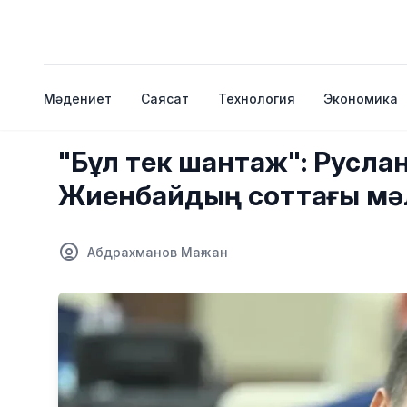
Мәдениет
Саясат
Технология
Экономика
"Бұл тек шантаж": Руслан
Жиенбайдың соттағы мәл
Абдрахманов Мағжан