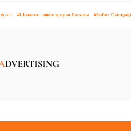
путат
#Шымкент әкімінің орынбасары
#Ғабит Сыздық