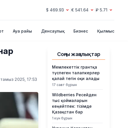
$ 469.93
€ 541.64
₽ 5.71
рт
Ауа райы
Денсаулық
Бизнес
Қылмыс
нар
Соңғы жаңалықтар
Мемлекеттік грантқа
түспеген талапкерлер
қалай тегін оқи алады
 тамыз 2025, 17:53
17 сағат бұрын
Wildberries Ресейден
тыс қоймаларын
кеңейтпек: тізімде
Қазақстан бар
1 күн бұрын