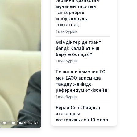
Украина Қазақстан
мұнайын таситын
танкерлерге
шабуылдауды
тоқтатпақ
1 күн бұрын
Әкімдіктер де грант
бөлді: Қалай өтініш
беруге болады?
1 күн бұрын
Пашинян: Армения ЕО
мен ЕАЭО арасында
таңдау жөнінде
референдум өткізбейді
1 күн бұрын
Нұрай Серікбайдың
ата-анасы
сотталушыдан 10 млрд
ры: t.me/mazhilis_kz
теңге өтемақы талап
етті