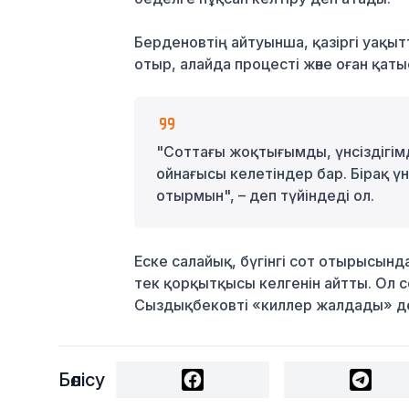
Берденовтің айтуынша, қазіргі уақы
отыр, алайда процесті және оған қат
"Соттағы жоқтығымды, үнсіздігімд
ойнағысы келетіндер бар. Бірақ үнс
отырмын", – деп түйіндеді ол.
Еске салайық, бүгінгі сот отырысынд
тек қорқытқысы келгенін айтты. Ол со
Сыздықбековті «киллер жалдады» деп
Бөлісу