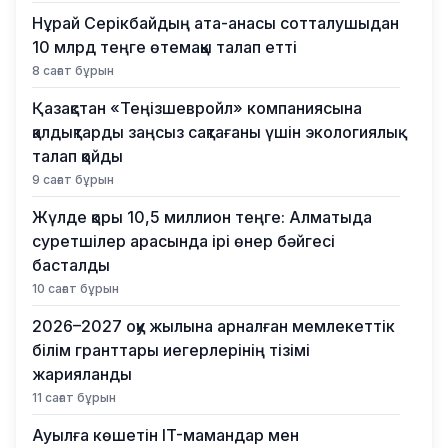
Нұрай Серікбайдың ата-анасы сотталушыдан
10 млрд теңге өтемақы талап етті
8 сағат бұрын
Қазақстан «Теңізшевройл» компаниясына
қалдықтарды заңсыз сақтағаны үшін экологиялық
талап қойды
9 сағат бұрын
Жүлде қоры 10,5 миллион теңге: Алматыда
суретшілер арасында ірі өнер бәйгесі
басталды
10 сағат бұрын
2026–2027 оқу жылына арналған мемлекеттік
білім гранттары иегерлерінің тізімі
жарияланды
11 сағат бұрын
Ауылға көшетін IT-мамандар мен