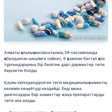
Қылмыс
Сурет авторы: gov.kz
Алматы қалалық мәслихатының 34-сессиясында
қабылданған шешімге сәйкес, 6 қазаннан бастап қала
тұрғындарының бір бөлігіне дәрі-дәрмектер тегін
берілетін болды.
Қаулы кепілдендірілген тегін медициналық көмектің
көлемін кеңейтуді көздейді. Енді мына
диагноздары бар азаматтар жаңа препараттарды
тегін ала алады: