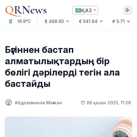
Q
RNews
ҚАЗ
19.9°C
$ 469.93
€ 541.64
₽ 5.71
Алматы
Бүгіннен бастап
алматылықтардың бір
Мәдениет
бөлігі дәрілерді тегін ала
Саясат
бастайды
Технология
Экономика
Әлемде
Қоғам
Абдрахманов Мағжан
06 қазан 2025, 11:28
Білім және Ғылым
Оқиға
Спорт
Ауа райы
Денсаулық
Бизнес