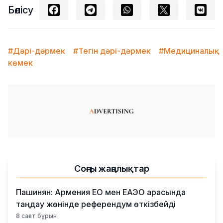
Бөлісу
#Дәрі-дәрмек
#Тегін дәрі-дәрмек
#Медициналық
көмек
Соңғы жаңалықтар
Пашинян: Армения ЕО мен ЕАЭО арасында
таңдау жөнінде референдум өткізбейді
8 сағат бұрын