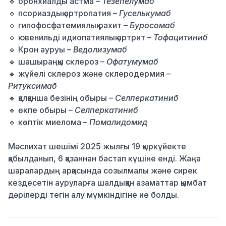
🔹 бронхиалды астма –
Тезепелумаб
🔹 псориаздық артропатия –
Гуселькумаб
🔹 гипофосфатемиялық рахит –
Буросомаб
🔹 ювенильді идиопатиялық артрит –
Тофацитиниб
🔹 Крон ауруы –
Ведолизумаб
🔹 шашыраңқы склероз –
Офатумумаб
🔹 жүйелі склероз және склеродермия –
Ритуксимаб
🔹 қалқанша безінің обыры –
Селперкатиниб
🔹 өкпе обыры –
Селперкатиниб
🔹 көптік миелома –
Помалидомид
Мәслихат шешімі 2025 жылғы 19 қыркүйекте
қабылданып, 6 қазаннан бастап күшіне енді. Жаңа
шаралардың арқасында созылмалы және сирек
кездесетін ауруларға шалдыққан азаматтар қымбат
дәрілерді тегін алу мүмкіндігіне ие болды.