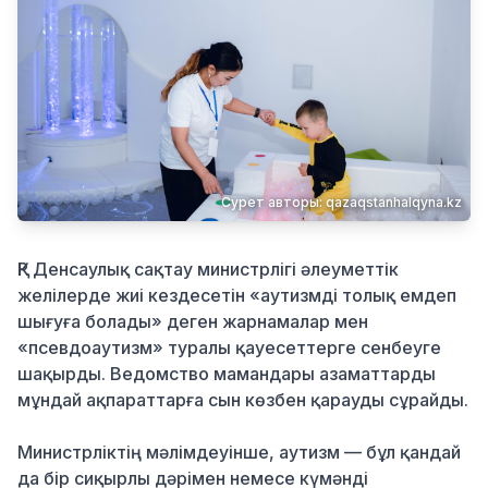
Қылмыс
Сурет авторы: qazaqstanhalqyna.kz
ҚР Денсаулық сақтау министрлігі әлеуметтік
желілерде жиі кездесетін «аутизмді толық емдеп
шығуға болады» деген жарнамалар мен
«псевдоаутизм» туралы қауесеттерге сенбеуге
шақырды. Ведомство мамандары азаматтарды
мұндай ақпараттарға сын көзбен қарауды сұрайды.
Министрліктің мәлімдеуінше, аутизм — бұл қандай
да бір сиқырлы дәрімен немесе күмәнді