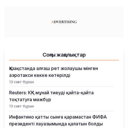
Соңғы жаңалықтар
Қазақстанда алғаш рет жолаушы мінген
аэротакси көкке көтерілді
13 сағат бұрын
Reuters: КҚК мұнай тиеуді қайта-қайта
тоқтатуға мәжбүр
13 сағат бұрын
Инфантино қатты сынға қарамастан ФИФА
президенті лауазымында қалатын болды