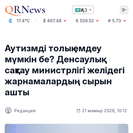
Q
RNews
ҚАЗ
17.4°C
$ 467.48
€ 539.52
₽ 5.73
Алматы
Аутизмді толық емдеу
мүмкін бе? Денсаулық
Мәдениет
сақтау министрлігі желідегі
Саясат
жарнамалардың сырын
Технология
Экономика
ашты
Әлемде
Қоғам
Білім және Ғылым
Оқиға
Редакция
21 мамыр 2026, 10:12
Спорт
Ауа райы
Денсаулық
Бизнес