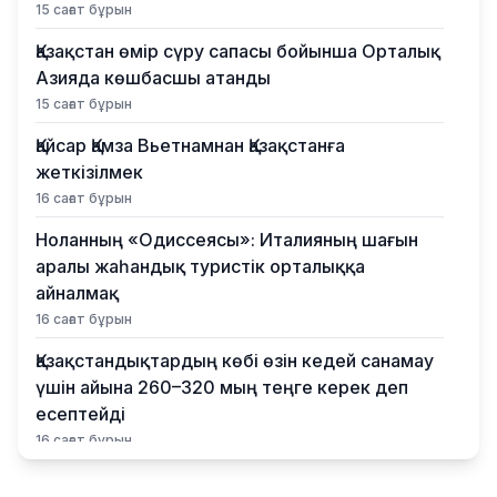
15 сағат бұрын
Қазақстан өмір сүру сапасы бойынша Орталық
Азияда көшбасшы атанды
15 сағат бұрын
Қайсар Қамза Вьетнамнан Қазақстанға
жеткізілмек
16 сағат бұрын
Ноланның «Одиссеясы»: Италияның шағын
аралы жаһандық туристік орталыққа
айналмақ
16 сағат бұрын
Қазақстандықтардың көбі өзін кедей санамау
үшін айына 260–320 мың теңге керек деп
есептейді
16 сағат бұрын
Қыркүйектен бастап жаңа ереже күшіне енеді: