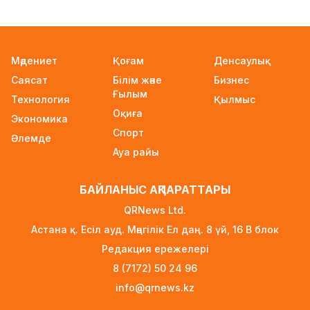
Бейнебақылау камераларына қойылатын
талаптар қатаңдатылды
17 сағат бұрын
Мәдениет
Қоғам
Денсаулық
Wildberries қоймаларын Қазақстанға көшіру
Саясат
Білім және
Бизнес
туралы ақпаратқа жауап берді
Ғылым
Технология
17 сағат бұрын
Қылмыс
Оқиға
Экономика
2027 жылы Астанада УЕФА президенті
Спорт
Әлемде
сайланады
Ауа райы
17 сағат бұрын
Білім гранттарының иегерлері 7 тамызда
БАЙЛАНЫС АҚПАРАТТАРЫ
белгілі болады
QRNews Ltd.
18 сағат бұрын
Астана қ. Есіл ауд. Мәңгілік Ел даң. 8 үй, 16 B блок
Тоқаев «Бәйтерек» холдингінің басшысына
Редакция ережелері
баспананың қолжетімділігін арттыруды
8 (7172) 50 24 96
тапсырды
info@qrnews.kz
1 күн бұрын