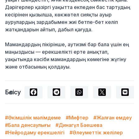
Дәрігерлер қазіргі уақытта екпеден бас тартудың
кесірінен қызылша, көкжөтел сияқты ауыр
аурулардың зардабымен жиі бетпе-бет келіп
жатқандарын айтып, дабыл қағуда.
Мамандардың пікірінше, аутизмі бар бала үшін ең
маңыздысы — ерекшелікті ерте анықтап,
уақытында кәсіби мамандардың көмегіне жүгіну
және отбасының қолдауы.
Бөлісу
#Әкімшілік мәлімдеме
#Мифтер
#Жалған емдеу
#Бала денсаулығы
#Динагүл Баешева
#Нейродаму ерекшелігі
#Әлеуметтік желілер