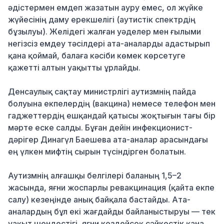
әдістермен емдеп жазатын ауру емес, ол жүйке
жүйесінің даму ерекшелігі (аутистік спектрдің
бұзылуы). Желідегі жалған уәделер мен ғылыми
негізсіз емдеу тәсілдері ата-аналарды адастырып
қана қоймай, балаға кәсіби көмек көрсетуге
қажетті алтын уақытты ұрлайды.
Денсаулық сақтау министрлігі аутизмнің пайда
болуына екпелердің (вакцина) немесе телефон мен
гаджеттердің ешқандай қатысы жоқтығын тағы бір
мәрте еске салды. Бұған дейін инфекционист-
дәрігер Динагүл Баешева ата-аналар арасындағы
ең үлкен мифтің сырын түсіндірген болатын.
Аутизмнің алғашқы белгілері баланың 1,5–2
жасында, яғни жоспарлы ревакцинация (қайта екпе
салу) кезеңінде анық байқала бастайды. Ата-
аналардың бұл екі жағдайды байланыстыруы — тек
уақыт шендестігі, яғни кездейсоқ сәйкестік қана.