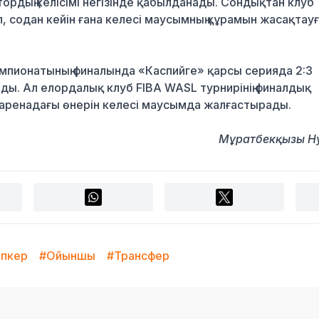
дың келісімі негізінде қабылданады. Сондықтан клуб
, содан кейін ғана келесі маусымның құрамын жасақтау
емпионатының финалында «Каспийге» қарсы серияда 2:3
анды. Ал елордалық клуб FIBA WASL турнирінің финалдық
 аренадағы өнерін келесі маусымда жалғастырады.
Мұратбекқызы Н
апкер
#Ойыншы
#Трансфер