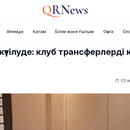
Q
RNews
Әлемде
Қоғам
Білім және Ғылым
Оқиға
Сп
күтілуде: клуб трансферлерді 
03 м