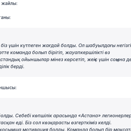
с жайлы:
таны:
біз үшін күтпеген жағдай болды. Ол шабуылдағы негізг
сәтте команда болып бірігіп, жауапкершілікті өз
тандық ойыншылар мінез көрсетіп, жеңіс үшін соңына д
ділік берді.
ыншысы:
ше болды. Себебі көпшілік арасында «Астана» легионерлер
сқан еді. Біз сол көзқарасты өзгерткіміз келді.
н қосымша мотивация болды. Команда болып бір мақсат