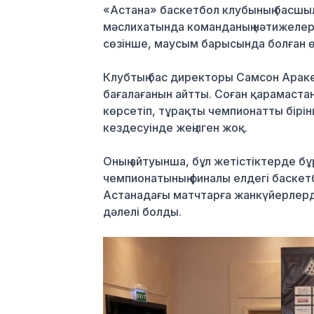
«Астана» баскетбол клубының басш
мәслихатында команданың нәтижелері
сөзінше, маусым барысында болған ө
Клубтың бас директоры Самсон Араке
бағалағанын айтты. Соған қарамаста
көрсетіп, тұрақты чемпионатты бірін
кездесуінде жеңілген жоқ.
Оның айтуынша, бұл жетістіктерде бұ
чемпионатының финалы елдегі баскет
Астанадағы матчтарға жанкүйерлердің
дәлелі болды.