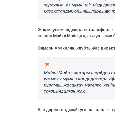
жұмылып, өз мүмкіндігімізді дәлел
қазақстандық ойыншылардың да жо
Жаңа маусым алдындағы трансферлік
кеткен Майкл Майсқа қызығушылық 
Самсон Аракелян, клубтың бас дирек
Майкл Майс – жоғары деңгейдегі о
қатысуы мүмкін кандидаттардың бі
құрамды жасақтау мәселесі кейінг
тағайындалған жоқ.
Бас директордың айтуынша, алдағы 