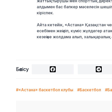
жаттықтырушы мен спорттық директор
алдымен бас бапкер мәселесін шешіп
кіріспек.
Айта кетейік, «Астана» Қазақстан ч
есебімен жеңіліп, күміс жүлдегер ат
кезеңіне жолдама алып, халықаралық
Бөлісу
#«Астана» баскетбол клубы
#Баскетбол
#Б