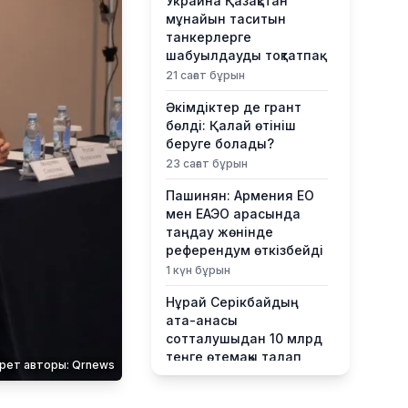
Украина Қазақстан
мұнайын таситын
танкерлерге
шабуылдауды тоқтатпақ
21 сағат бұрын
Әкімдіктер де грант
бөлді: Қалай өтініш
беруге болады?
23 сағат бұрын
Пашинян: Армения ЕО
мен ЕАЭО арасында
таңдау жөнінде
референдум өткізбейді
1 күн бұрын
Нұрай Серікбайдың
ата-анасы
сотталушыдан 10 млрд
теңге өтемақы талап
рет авторы: Qrnews
етті
1 күн бұрын