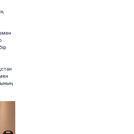
Қазақстан
ң
«Теңізшевройл»
компаниясына
қалдықтарды заңсыз
сақтағаны үшін
төмен
экологиялық талап
р
қойды
бір
1 күн бұрын
Жүлде қоры 10,5
миллион теңге:
қстан
Алматыда суретшілер
 мен
арасында ірі өнер
ының
бәйгесі басталды
1 күн бұрын
2026–2027 оқу жылына
арналған мемлекеттік
білім гранттары
иегерлерінің тізімі
жарияланды
1 күн бұрын