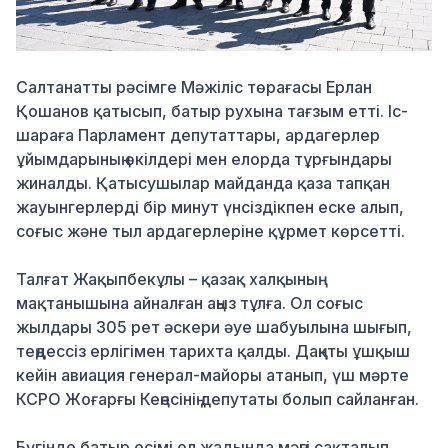
Салтанатты рәсімге Мәжіліс төрағасы Ерлан
Қошанов қатысып, батыр рухына тағзым етті. Іс-
шараға Парламент депутаттары, ардагерлер
ұйымдарының өкілдері мен елорда тұрғындары
жиналды. Қатысушылар майданда қаза тапқан
жауынгерлерді бір минут үнсіздікпен еске алып,
соғыс және тыл ардагерлеріне құрмет көрсетті.
Талғат Жақыпбекұлы – қазақ халқының
мақтанышына айналған аңыз тұлға. Ол соғыс
жылдары 305 рет әскери әуе шабуылына шығып,
теңдессіз ерлігімен тарихта қалды. Даңқты ұшқыш
кейін авиация генерал-майоры атанып, үш мәрте
КСРО Жоғарғы Кеңесінің депутаты болып сайланған.
Бүгінде батыр есімі ел жадында мәңгі сақталып,