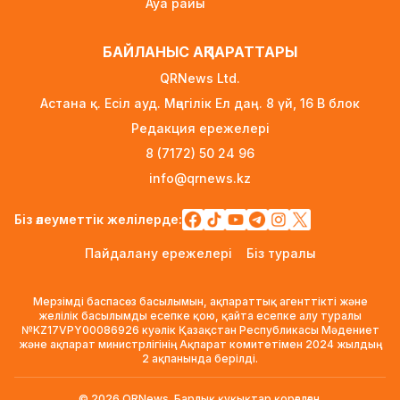
Ауа райы
Қыркүйектен бастап көлік әкелуге
қойылатын талаптар күшейеді
БАЙЛАНЫС АҚПАРАТТАРЫ
12 сағат бұрын
QRNews Ltd.
УЕФА: Инфантиноға сенім жоғалды, бойкот
Астана қ. Есіл ауд. Мәңгілік Ел даң. 8 үй, 16 B блок
күшінде қалады
Редакция ережелері
13 сағат бұрын
8 (7172) 50 24 96
«Өзімізге де керек»: Трамп Украинаға қару
info@qrnews.kz
жеткізу туралы айтты
13 сағат бұрын
Біз әлеуметтік желілерде:
Алматыда ірі көлемде синтетикалық есірткі
Пайдалану ережелері
Біз туралы
тасымалдаған күдікті ұсталды
14 сағат бұрын
Мерзімді баспасөз басылымын, ақпараттық агенттікті және
ERG-дегі мемлекеттің 40 пайыз үлесі
желілік басылымды есепке қою, қайта есепке алу туралы
№KZ17VPY00086926 куәлік Қазақстан Республикасы Мәдениет
«Самұрық-Қазынаға» өтті
және ақпарат министрлігінің Ақпарат комитетімен 2024 жылдың
14 сағат бұрын
2 ақпанында берілді.
Канье Уэст концерті қарсаңында алаяқтар
© 2026 QRNews. Барлық құқықтар қорғалған.