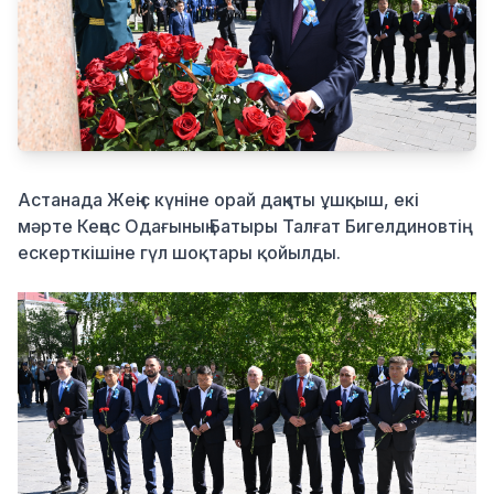
Қылмыс
Астанада Жеңіс күніне орай даңқты ұшқыш, екі
мәрте Кеңес Одағының Батыры Талғат Бигелдиновтің
ескерткішіне гүл шоқтары қойылды.