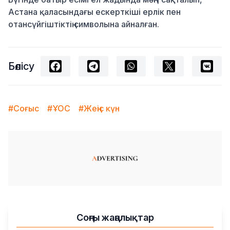
Астана қаласындағы ескерткіші ерлік пен
отансүйгіштіктің символына айналған.
Бөлісу
#Соғыс
#ҰОС
#Жеңіс күн
Соңғы жаңалықтар