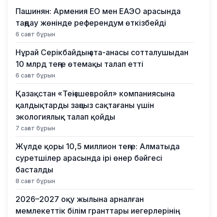
Пашинян: Армения ЕО мен ЕАЭО арасында
таңдау жөнінде референдум өткізбейді
6 сағат бұрын
Нұрай Серікбайдың ата-анасы сотталушыдан
10 млрд теңге өтемақы талап етті
6 сағат бұрын
Қазақстан «Теңізшевройл» компаниясына
қалдықтарды заңсыз сақтағаны үшін
экологиялық талап қойды
7 сағат бұрын
Жүлде қоры 10,5 миллион теңге: Алматыда
суретшілер арасында ірі өнер бәйгесі
басталды
8 сағат бұрын
2026–2027 оқу жылына арналған
мемлекеттік білім гранттары иегерлерінің