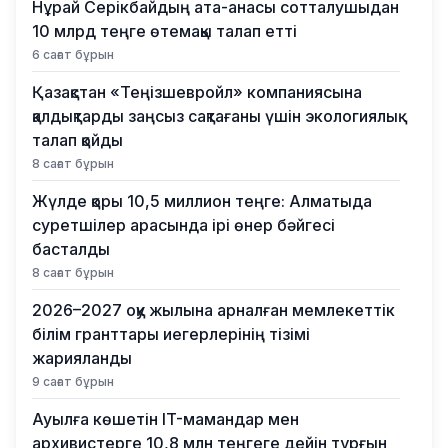
Нұрай Серікбайдың ата-анасы сотталушыдан
10 млрд теңге өтемақы талап етті
6 сағат бұрын
Қазақстан «Теңізшевройл» компаниясына
қалдықтарды заңсыз сақтағаны үшін экологиялық
талап қойды
8 сағат бұрын
Жүлде қоры 10,5 миллион теңге: Алматыда
суретшілер арасында ірі өнер бәйгесі
басталды
8 сағат бұрын
2026–2027 оқу жылына арналған мемлекеттік
білім гранттары иегерлерінің тізімі
жарияланды
9 сағат бұрын
Ауылға көшетін IT-мамандар мен
архивистерге 10,8 млн теңгеге дейін тұрғын