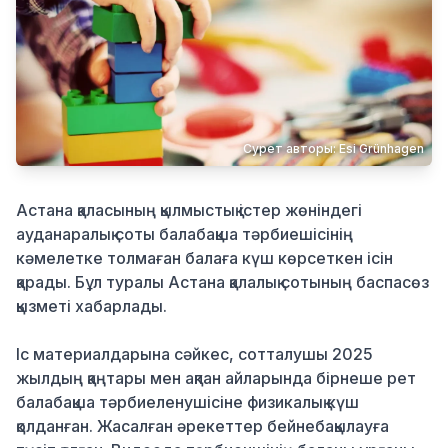
Қылмыс
Сурет авторы: Esi Grünhagen
Астана қаласының қылмыстық істер жөніндегі
ауданаралық соты балабақша тәрбиешісінің
кәмелетке толмаған балаға күш көрсеткен ісін
қарады. Бұл туралы Астана қалалық сотының баспасөз
қызметі хабарлады.
Іс материалдарына сәйкес, сотталушы 2025
жылдың қаңтары мен ақпан айларында бірнеше рет
балабақша тәрбиеленушісіне физикалық күш
қолданған. Жасалған әрекеттер бейнебақылауға