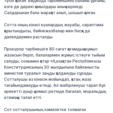
түсіп қалған. Видеода тәрбиеншінің баланы ұрғаны,
өзге де дөрекі қимылдары анық көрінеді.
Салдарынан бала жарақат алып, шошып қалған.
Сотта оның кінәсі куәлардың жауабы, сараптама
қорытындысы, бейнежазбалар мен басқа да
дәлелдермен расталды.
Прокурор тәрбиешіге 80 сағат қоғамдық жұмыс
жазасын беріп, балалармен жұмыс істеуге тыйым
салуды, сонымен қатар «Қазақстан Республикасы
Конституциясының 30 жылдығына байланысты
амнистия туралы» заңды қолдануды сұрады.
Сотталушы өз кінәсін мойындап, қатаң жаза
тағайындамауды өтінді. Ал жәбірленуші тарап бұл
әрекетті ауыр қылмыс ретінде бағалап, моральдық
өтемақы талап етті.
Сот сотталушының кәмелетке толмаған