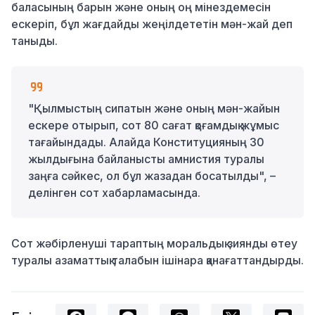
баласының барын және оның оң мінездемесін
ескеріп, бұл жағдайды жеңілдететін мән-жай деп
таныды.
"Қылмыстың сипатын және оның мән-жайын
ескере отырып, сот 80 сағат қоғамдық жұмыс
тағайындады. Алайда Конституцияның 30
жылдығына байланысты амнистия туралы
заңға сәйкес, ол бұл жазадан босатылды", –
делінген сот хабарламасында.
Сот жәбірленуші тараптың моральдық зиянды өтеу
туралы азаматтық талабын ішінара қанағаттандырды.