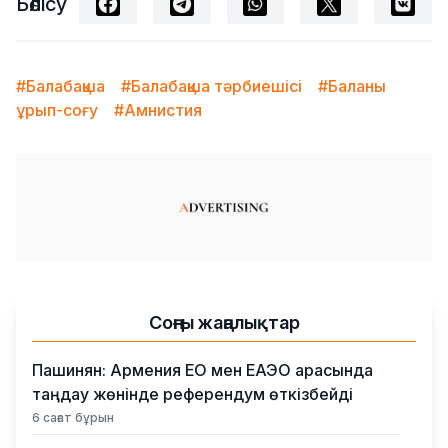
Бөлісу
#Балабақша
#Балабақша тәрбиешісі
#Баланы
ұрып-соғу
#Амнистия
Соңғы жаңалықтар
Пашинян: Армения ЕО мен ЕАЭО арасында
таңдау жөнінде референдум өткізбейді
6 сағат бұрын