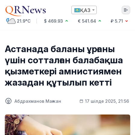
Q
RNews
ҚАЗ
21.9°C
$ 469.93
€ 541.64
₽ 5.71
Алматы
Астанада баланы ұрғаны
үшін сотталған балабақша
Мәдениет
қызметкері амнистиямен
Саясат
жазадан құтылып кетті
Технология
Экономика
Әлемде
Қоғам
Абдрахманов Мағжан
17 шілде 2025, 21:56
Білім және Ғылым
Оқиға
Спорт
Ауа райы
Денсаулық
Бизнес