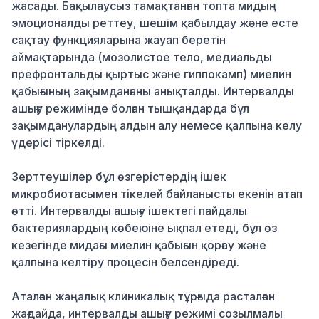
жасады. Бақылаусыз тамақтанған топта мидың
эмоционалды реттеу, шешім қабылдау және есте
сақтау функцияларына жауап беретін
аймақтарында (мозолистое тело, медиальды
префронтальды қыртыс және гиппокамп) миелин
қабығының зақымданғаны анықталды. Интервалды
ашығу режимінде болған тышқандарда бұл
зақымданулардың алдын алу немесе қалпына келу
үдерісі тіркелді.
Зерттеушілер бұл өзгерістердің ішек
микробиотасымен тікелей байланысты екенін атап
өтті. Интервалды ашығу ішектегі пайдалы
бактериялардың көбеюіне ықпал етеді, бұл өз
кезегінде мидағы миелин қабығын қорғау және
қалпына келтіру процесін белсендіреді.
Аталған жаңалық клиникалық тұрғыда расталған
жағдайда, интервалды ашығу режимі созылмалы