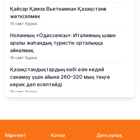
Қайсар Қамза Вьетнамнан Қазақстанға
жеткізілмек
16 сағат бұрын
Ноланның «Одиссеясы»: Италияның шағын
аралы жаһандық туристік орталыққа
айналмақ
16 сағат бұрын
Қазақстандықтардың көбі өзін кедей
санамау үшін айына 260–320 мың теңге
керек деп есептейді
16 сағат бұрын
Қыркүйектен бастап жаңа ереже күшіне
енеді: Бейнебақылау камераларына
қойылатын талаптар қатаңдатылды
17 сағат бұрын
Мәдениет
Қоғам
Денсаулық
Wildberries қоймаларын Қазақстанға көшіру