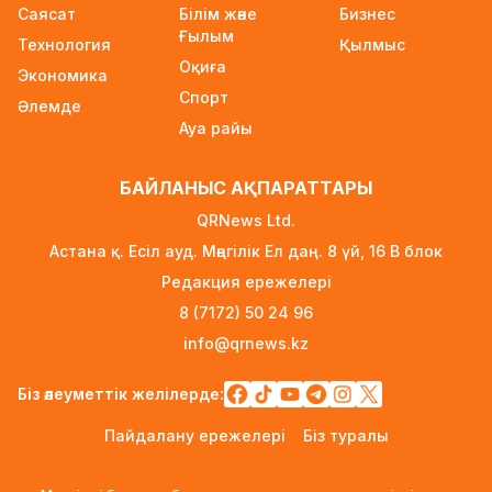
Саясат
Білім және
Бизнес
туралы ақпаратқа жауап берді
Ғылым
Технология
17 сағат бұрын
Қылмыс
Оқиға
Экономика
2027 жылы Астанада УЕФА президенті
Спорт
Әлемде
сайланады
Ауа райы
17 сағат бұрын
Білім гранттарының иегерлері 7 тамызда
БАЙЛАНЫС АҚПАРАТТАРЫ
белгілі болады
QRNews Ltd.
18 сағат бұрын
Астана қ. Есіл ауд. Мәңгілік Ел даң. 8 үй, 16 B блок
Тоқаев «Бәйтерек» холдингінің басшысына
Редакция ережелері
баспананың қолжетімділігін арттыруды
8 (7172) 50 24 96
тапсырды
info@qrnews.kz
1 күн бұрын
Жастардан банк карталарын сатып алып,
Біз әлеуметтік желілерде:
интернет-алаяқтарға өткізген күдікті ұсталды
Пайдалану ережелері
Біз туралы
1 күн бұрын
Алматының Ақжар шағынауданында 36