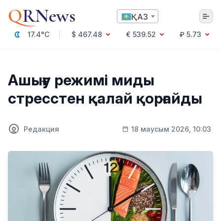
Q
RNews
ҚАЗ
17.4°C
$ 467.48
€ 539.52
₽ 5.73
Алматы
Ашығу режимі миды
стресстен қалай қорғайды
Мәдениет
Саясат
Редакция
18 маусым 2026, 10:03
Технология
Экономика
Әлемде
Қоғам
Білім және Ғылым
Оқиға
Спорт
Ауа райы
Денсаулық
Бизнес