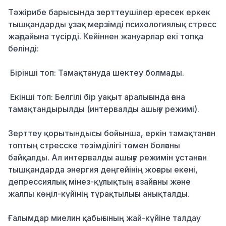
Тәжірибе барысында зерттеушілер ересек еркек
тышқандарды ұзақ мерзімді психологиялық стресс
жағдайына түсірді. Кейіннен жануарлар екі топқа
бөлінді:
Бірінші топ: Тамақтануда шектеу болмады.
Екінші топ: Белгілі бір уақыт аралығында ғана
тамақтандырылды (интервалды ашығу режимі).
Зерттеу қорытындысы бойынша, еркін тамақтанған
топтың стресске төзімділігі төмен болғаны
байқалды. Ал интервалды ашығу режимін ұстанған
тышқандарда энергия деңгейінің жоғары екені,
депрессиялық мінез-құлықтың азайғаны және
жалпы көңіл-күйінің тұрақтылығы анықталды.
Ғалымдар миелин қабығының жай-күйіне талдау