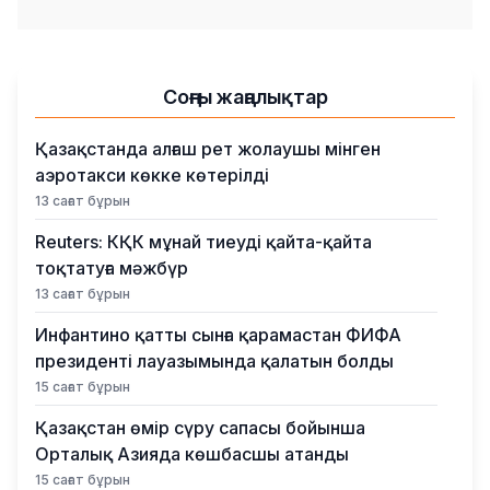
Соңғы жаңалықтар
Қазақстанда алғаш рет жолаушы мінген
аэротакси көкке көтерілді
13 сағат бұрын
Reuters: КҚК мұнай тиеуді қайта-қайта
тоқтатуға мәжбүр
13 сағат бұрын
Инфантино қатты сынға қарамастан ФИФА
президенті лауазымында қалатын болды
15 сағат бұрын
Қазақстан өмір сүру сапасы бойынша
Орталық Азияда көшбасшы атанды
15 сағат бұрын