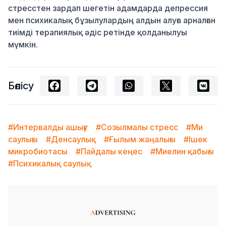
стресстен зардап шегетін адамдарда депрессия
мен психикалық бұзылулардың алдын алуға арналған
тиімді терапиялық әдіс ретінде қолданылуы
мүмкін.
Бөлісу
#Интервалды ашығу
#Созылмалы стресс
#Ми
саулығы
#Денсаулық
#Ғылым жаңалығы
#Ішек
микробиотасы
#Пайдалы кеңес
#Миелин қабығы
#Психикалық саулық