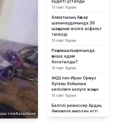
күдікті ұсталды
13 сағат бұрын
Алматының Ақжар
шағынауданында 36
шақырым жолға асфальт
төселді
13 сағат бұрын
Рақымшылық аясында
қанша адам
босатылды?
14 сағат бұрын
АҚШ пен Иран Ормуз
бұғазы бойынша
келісімге келуге жақын
15 сағат бұрын
Белгілі режиссер Ардақ
Әмірқұлов өмірден өтті
оры: t.me/kozachkow
17 сағат бұрын