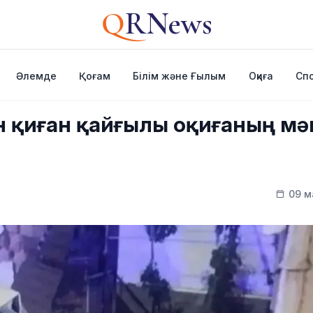
Q
RNews
Әлемде
Қоғам
Білім және Ғылым
Оқиға
Сп
ін қиған қайғылы оқиғаның м
09 м