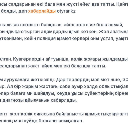
асы салдарынан екі бала мен жүкті әйел қаза тапты. Қай
і болды, деп
хабарлайды
otyrar.kz
алы автокөлікті басқарған әйел рөлге ие бола алмай,
орындықта отырған адамдарды қағып кеткен. Жол апатын
кеткенімен, кейін полиция қызметкерлері оны ұстап, уақы
болған. Куәгерлердің айтуынша, көлік жоғары жылдамды
салдарынан жүкті әйел мен екі бала қаза тапты.
 ауруханаға жеткізілді. Дәрігерлердің мәліметінше, 3
р. Ал бір жарым жастағы сәби ауыр халде облыстық ба
ер балаға ми шайқалуы, кеуде қуысы сүйектерінің бірн
ы диагнозы қойылғанын хабарлады.
ті жол-көлік оқиғасына байланысты қылмыстық іс қозғал
шінің мас күйде болғаны анықталған.