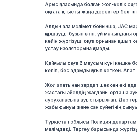
Арыс қаласында болған жол-көлік оқиғ
оқиғаға қатысты жаңа деректер белгіл
Алдын ала мәлімет бойынша, JAC марк
қоршауды бұзып өтіп, үй маңындағы 
кейін жүргізуші оқиға орнынан қашып 
ұстау изоляторына қамады.
Қайғылы оқиға 6 маусым күні кешке 
келіп, бес адамды қағып кеткен. Апат 
Жол апатынан зардап шеккен екі адам
жастағы әйелдің жағдайы орташа ауы
ауруханасына ауыстырылған. Дәрігерл
жабық сынуы және сан сүйегінің сыну
Түркістан облысы Полиция департамен
мәлімдеді. Тергеу барысында жүргізу