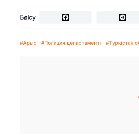
Бөлісу
#Арыс
#Полиция департаменті
#Түркістан 