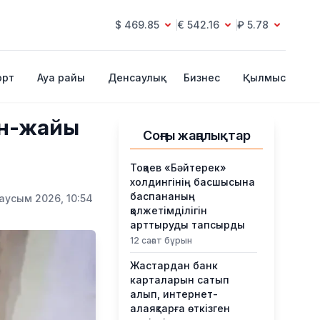
$ 469.85
€ 542.16
₽ 5.78
орт
Ауа райы
Денсаулық
Бизнес
Қылмыс
ән-жайы
Соңғы жаңалықтар
Тоқаев «Бәйтерек»
холдингінің басшысына
баспананың
аусым 2026, 10:54
қолжетімділігін
арттыруды тапсырды
12 сағат бұрын
Жастардан банк
карталарын сатып
алып, интернет-
алаяқтарға өткізген