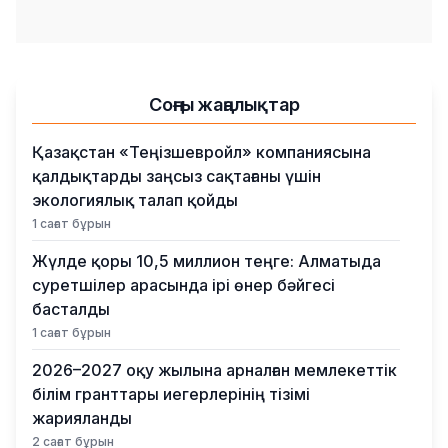
Соңғы жаңалықтар
Қазақстан «Теңізшевройл» компаниясына
қалдықтарды заңсыз сақтағаны үшін
экологиялық талап қойды
1 сағат бұрын
Жүлде қоры 10,5 миллион теңге: Алматыда
суретшілер арасында ірі өнер бәйгесі
басталды
1 сағат бұрын
2026–2027 оқу жылына арналған мемлекеттік
білім гранттары иегерлерінің тізімі
жарияланды
2 сағат бұрын