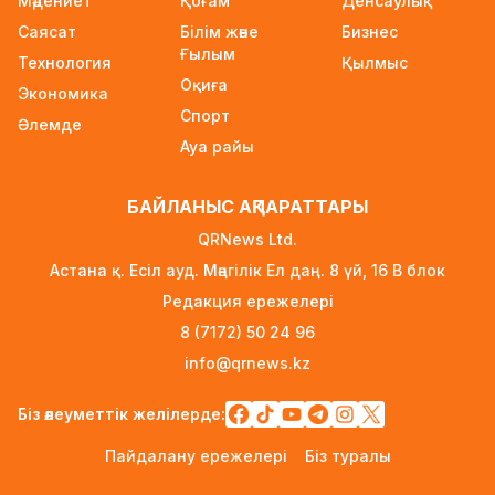
Мәдениет
Қоғам
Денсаулық
6 сағат бұрын
Саясат
Білім және
Бизнес
Ғылым
УЕФА: Инфантиноға сенім жоғалды, бойкот
Технология
Қылмыс
Оқиға
күшінде қалады
Экономика
7 сағат бұрын
Спорт
Әлемде
Ауа райы
«Өзімізге де керек»: Трамп Украинаға қару
жеткізу туралы айтты
БАЙЛАНЫС АҚПАРАТТАРЫ
7 сағат бұрын
QRNews Ltd.
Алматыда ірі көлемде синтетикалық есірткі
Астана қ. Есіл ауд. Мәңгілік Ел даң. 8 үй, 16 B блок
тасымалдаған күдікті ұсталды
Редакция ережелері
7 сағат бұрын
8 (7172) 50 24 96
ERG-дегі мемлекеттің 40 пайыз үлесі
info@qrnews.kz
«Самұрық-Қазынаға» өтті
7 сағат бұрын
Біз әлеуметтік желілерде:
Канье Уэст концерті қарсаңында алаяқтар
Пайдалану ережелері
Біз туралы
жалған билет сата бастаған
8 сағат бұрын