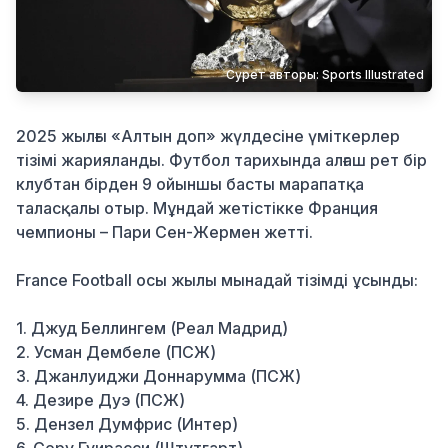
Қылмыс
Сурет авторы: Sports Illustrated
2025 жылғы «Алтын доп» жүлдесіне үміткерлер
тізімі жарияланды. Футбол тарихында алғаш рет бір
клубтан бірден 9 ойыншы басты марапатқа
таласқалы отыр. Мұндай жетістікке Франция
чемпионы – Пари Сен-Жермен жетті.
France Football осы жылы мынадай тізімді ұсынды:
1. Джуд Беллингем (Реал Мадрид)
2. Усман Дембеле (ПСЖ)
3. Джанлуиджи Доннарумма (ПСЖ)
4. Дезире Дуэ (ПСЖ)
5. Дензел Думфрис (Интер)