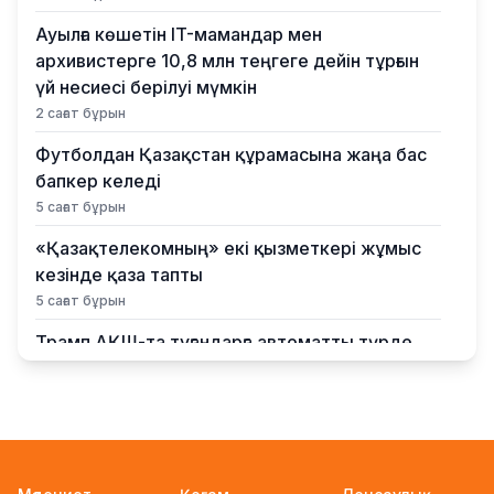
Ауылға көшетін IT-мамандар мен
архивистерге 10,8 млн теңгеге дейін тұрғын
үй несиесі берілуі мүмкін
2 сағат бұрын
Футболдан Қазақстан құрамасына жаңа бас
бапкер келеді
5 сағат бұрын
«Қазақтелекомның» екі қызметкері жұмыс
кезінде қаза тапты
5 сағат бұрын
Трамп АҚШ-та туғандарға автоматты түрде
азаматтық беруді шектейтін жарлықтарға қол
қойды
6 сағат бұрын
Қыркүйектен бастап көлік әкелуге
қойылатын талаптар күшейеді