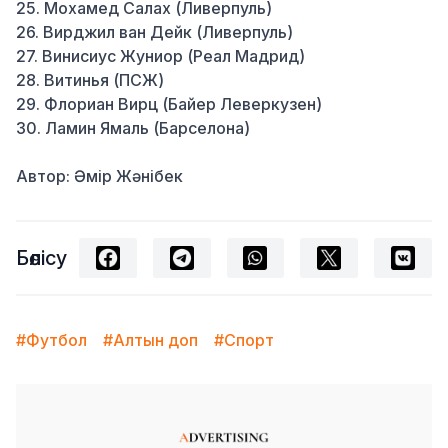
25. Мохамед Салах (Ливерпуль)
26. Вирджил ван Дейк (Ливерпуль)
27. Винисиус Жуниор (Реал Мадрид)
28. Витинья (ПСЖ)
29. Флориан Вирц (Байер Леверкузен)
30. Ламин Ямаль (Барселона)
Автор: Әмір Жәнібек
Бөлісу
#Футбол
#Алтын доп
#Спорт