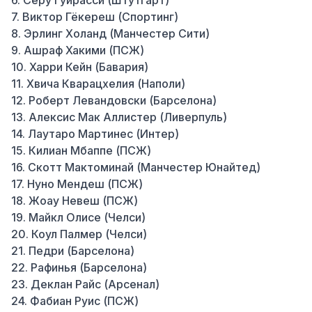
6. Серу Гуирасси (Штутгарт)
7. Виктор Гёкереш (Спортинг)
8. Эрлинг Холанд (Манчестер Сити)
9. Ашраф Хакими (ПСЖ)
10. Харри Кейн (Бавария)
11. Хвича Кварацхелия (Наполи)
12. Роберт Левандовски (Барселона)
13. Алексис Мак Аллистер (Ливерпуль)
14. Лаутаро Мартинес (Интер)
15. Килиан Мбаппе (ПСЖ)
16. Скотт Мактоминай (Манчестер Юнайтед)
17. Нуно Мендеш (ПСЖ)
18. Жоау Невеш (ПСЖ)
19. Майкл Олисе (Челси)
20. Коул Палмер (Челси)
21. Педри (Барселона)
22. Рафинья (Барселона)
23. Деклан Райс (Арсенал)
24. Фабиан Руис (ПСЖ)