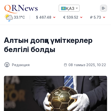
Q
RNews
ҚАЗ
33.1°C
$ 467.48
€ 539.52
₽ 5.73
Алматы
Алтын допқа үміткерлер
белгілі болды
Мәдениет
Саясат
Редакция
08 тамыз 2025, 10:22
Технология
Экономика
Әлемде
Қоғам
Білім және Ғылым
Оқиға
Спорт
Ауа райы
Денсаулық
Бизнес