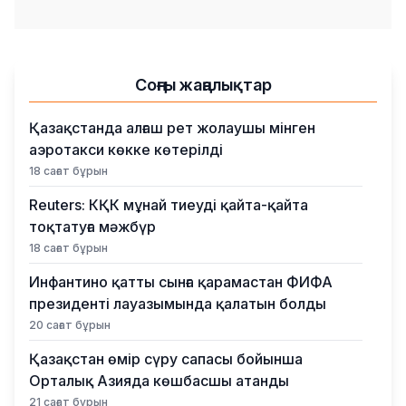
Соңғы жаңалықтар
Қазақстанда алғаш рет жолаушы мінген
аэротакси көкке көтерілді
18 сағат бұрын
Reuters: КҚК мұнай тиеуді қайта-қайта
тоқтатуға мәжбүр
18 сағат бұрын
Инфантино қатты сынға қарамастан ФИФА
президенті лауазымында қалатын болды
20 сағат бұрын
Қазақстан өмір сүру сапасы бойынша
Орталық Азияда көшбасшы атанды
21 сағат бұрын