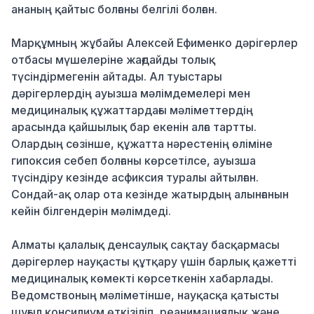
ананың қайтыс болғаны белгілі болған.
Марқұмның жұбайы Алексей Ефименко дәрігерлер
отбасы мүшелеріне жағдайды толық
түсіндірмегенін айтады. Ал туыстары
дәрігерлердің ауызша мәлімдемелері мен
медициналық құжаттардағы мәліметтердің
арасында қайшылық бар екенін алға тартты.
Олардың сөзінше, құжатта нәрестенің өліміне
гипоксия себеп болғаны көрсетілсе, ауызша
түсіндіру кезінде асфиксия туралы айтылған.
Сондай-ақ олар ота кезінде жатырдың алынғанын
кейін білгендерін мәлімдеді.
Алматы қалалық денсаулық сақтау басқармасы
дәрігерлер науқасты құтқару үшін барлық қажетті
медициналық көмекті көрсеткенін хабарлады.
Ведомствоның мәліметінше, науқасқа қатысты
шұғыл консилиум өткізіліп, реанимациялық және