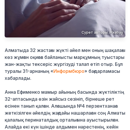
Қылмыс
Сурет авторы: Pixabay
Алматыда 32 жастағы жүкті әйел мен оның шақалағы
көз жұмған оқиғаға байланысты марқұмның туыстары
жан-жақты тексеріс жүргізуді талап етіп отыр. Бұл
туралы 31-арнаның «
Информбюро
» бағдарламасы
хабарлады.
Анна Ефименко мамыр айының басында жүктіліктің
32-аптасында өзін жайсыз сезініп, бірнеше рет
есінен танып қалған. Алғашында №4 перзентханаға
жеткізілген әйелдің жағдайы нашарлаған соң Алматы
қалалық перинаталдық орталығына ауыстырылған.
Алайда екі күн ішінде алдымен нәрестенің, кейін