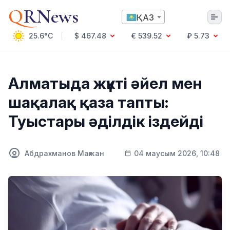
Q
RNews
ҚАЗ
25.6°C
$ 467.48
€ 539.52
₽ 5.73
Алматы
Алматыда жүкті әйел мен
шақалақ қаза тапты:
Мәдениет
Туыстары әділдік іздейді
Саясат
Технология
Экономика
Абдрахманов Мағжан
04 маусым 2026, 10:48
Әлемде
Қоғам
Білім және Ғылым
Оқиға
Спорт
Ауа райы
Денсаулық
Бизнес