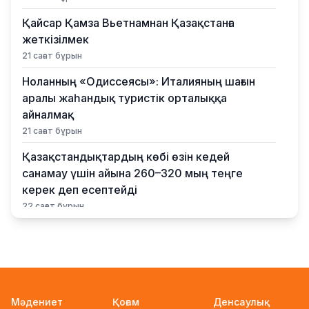
Қайсар Қамза Вьетнамнан Қазақстанға
жеткізілмек
21 сағат бұрын
Ноланның «Одиссеясы»: Италияның шағын
аралы жаһандық туристік орталыққа
айналмақ
21 сағат бұрын
Қазақстандықтардың көбі өзін кедей
санамау үшін айына 260–320 мың теңге
керек деп есептейді
22 сағат бұрын
Қыркүйектен бастап жаңа ереже күшіне
енеді: Бейнебақылау камераларына
қойылатын талаптар қатаңдатылды
22 сағат бұрын
Мәдениет
Қоғам
Денсаулық
Wildberries қоймаларын Қазақстанға көшіру