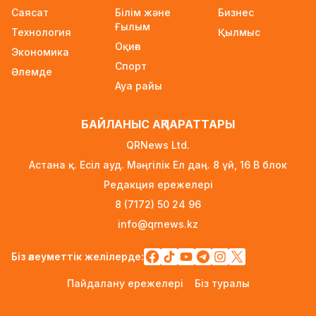
Саясат
Білім және
Бизнес
туралы ақпаратқа жауап берді
Ғылым
Технология
23 сағат бұрын
Қылмыс
Оқиға
Экономика
2027 жылы Астанада УЕФА президенті
Спорт
Әлемде
сайланады
Ауа райы
23 сағат бұрын
Білім гранттарының иегерлері 7 тамызда
БАЙЛАНЫС АҚПАРАТТАРЫ
белгілі болады
QRNews Ltd.
1 күн бұрын
Астана қ. Есіл ауд. Мәңгілік Ел даң. 8 үй, 16 B блок
Тоқаев «Бәйтерек» холдингінің басшысына
Редакция ережелері
баспананың қолжетімділігін арттыруды
8 (7172) 50 24 96
тапсырды
info@qrnews.kz
1 күн бұрын
Жастардан банк карталарын сатып алып,
Біз әлеуметтік желілерде:
интернет-алаяқтарға өткізген күдікті ұсталды
Пайдалану ережелері
Біз туралы
1 күн бұрын
Алматының Ақжар шағынауданында 36