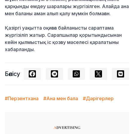
қарқынды емдеу шаралары жүргізілген. Алайда ана
мен баланы аман алып қалу мүмкін болмаған.
Қазіргі уақытта оқиғаға байланысты сараптама
жүргізіліп жатыр. Сарапшылар қорытындысынан
кейін қылмыстық іс қозғау мәселесі қаралатыны
хабарланды.
Бөлісу
#Перзентхана
#Ана мен бала
#Дәрігерлер