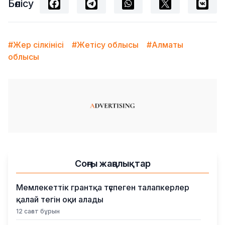
Бөлісу
#Жер сілкінісі
#Жетісу облысы
#Алматы
облысы
Соңғы жаңалықтар
Мемлекеттік грантқа түспеген талапкерлер
қалай тегін оқи алады
12 сағат бұрын