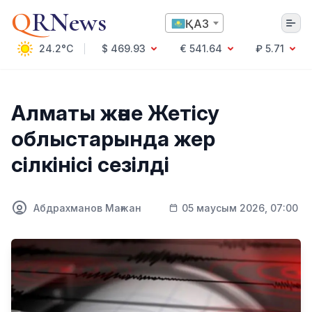
Q
RNews
ҚАЗ
24.2°C
$ 469.93
€ 541.64
₽ 5.71
Алматы
Алматы және Жетісу
облыстарында жер
Мәдениет
сілкінісі сезілді
Саясат
Технология
Экономика
Абдрахманов Мағжан
05 маусым 2026, 07:00
Әлемде
Қоғам
Білім және Ғылым
Оқиға
Спорт
Ауа райы
Денсаулық
Бизнес