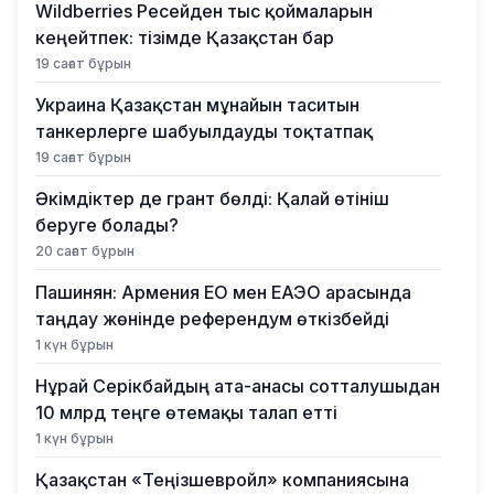
Wildberries Ресейден тыс қоймаларын
кеңейтпек: тізімде Қазақстан бар
19 сағат бұрын
Украина Қазақстан мұнайын таситын
танкерлерге шабуылдауды тоқтатпақ
19 сағат бұрын
Әкімдіктер де грант бөлді: Қалай өтініш
беруге болады?
20 сағат бұрын
Пашинян: Армения ЕО мен ЕАЭО арасында
таңдау жөнінде референдум өткізбейді
1 күн бұрын
Нұрай Серікбайдың ата-анасы сотталушыдан
10 млрд теңге өтемақы талап етті
1 күн бұрын
Қазақстан «Теңізшевройл» компаниясына