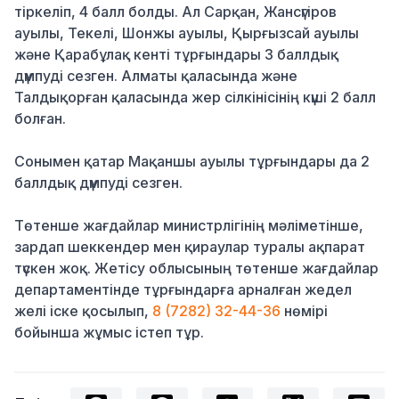
тіркеліп, 4 балл болды. Ал Сарқан, Жансүгіров
ауылы, Текелі, Шонжы ауылы, Қырғызсай ауылы
және Қарабұлақ кенті тұрғындары 3 баллдық
дүмпуді сезген. Алматы қаласында және
Талдықорған қаласында жер сілкінісінің күші 2 балл
болған.
Сонымен қатар Мақаншы ауылы тұрғындары да 2
баллдық дүмпуді сезген.
Төтенше жағдайлар министрлігінің мәліметінше,
зардап шеккендер мен қираулар туралы ақпарат
түскен жоқ. Жетісу облысының төтенше жағдайлар
департаментінде тұрғындарға арналған жедел
желі іске қосылып,
8 (7282) 32-44-36
нөмірі
бойынша жұмыс істеп тұр.