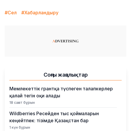
#Сел
#Хабарландыру
Соңғы жаңалықтар
Мемлекеттік грантқа түспеген талапкерлер
қалай тегін оқи алады
18 сағат бұрын
Wildberries Ресейден тыс қоймаларын
кеңейтпек: тізімде Қазақстан бар
1 күн бұрын