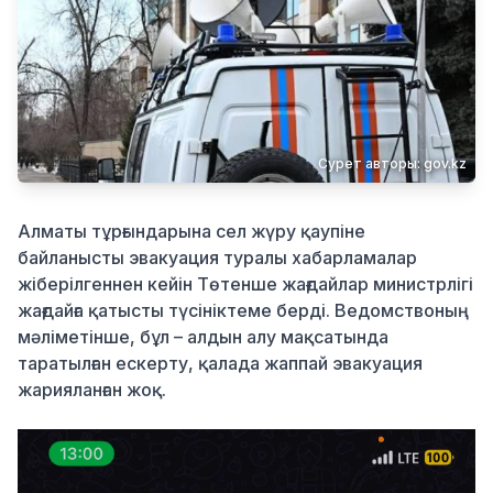
Қылмыс
Сурет авторы: gov.kz
Алматы тұрғындарына сел жүру қаупіне
байланысты эвакуация туралы хабарламалар
жіберілгеннен кейін Төтенше жағдайлар министрлігі
жағдайға қатысты түсініктеме берді. Ведомствоның
мәліметінше, бұл – алдын алу мақсатында
таратылған ескерту, қалада жаппай эвакуация
жарияланған жоқ.