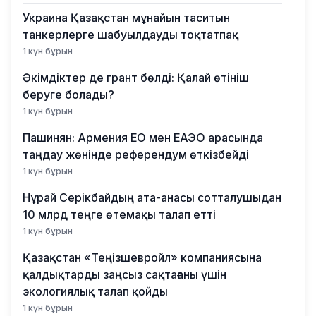
Украина Қазақстан мұнайын таситын
танкерлерге шабуылдауды тоқтатпақ
1 күн бұрын
Әкімдіктер де грант бөлді: Қалай өтініш
беруге болады?
1 күн бұрын
Пашинян: Армения ЕО мен ЕАЭО арасында
таңдау жөнінде референдум өткізбейді
1 күн бұрын
Нұрай Серікбайдың ата-анасы сотталушыдан
10 млрд теңге өтемақы талап етті
1 күн бұрын
Қазақстан «Теңізшевройл» компаниясына
қалдықтарды заңсыз сақтағаны үшін
экологиялық талап қойды
1 күн бұрын