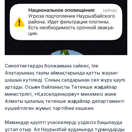
Синоптиктердің болжамына сәйкес, Іле
Алатауының таулы аймақтарында қатты жауын-
шашын күтіледі. Соның салдарынан сел жүру қаупі
артады. Осыған байланысты Төтенше жағдайлар
министрлігі, «Қазселденқорғау» мекемесі және
Алматы қалалық төтенше жағдайлар департаменті
күшейтілген жұмыс тәртібіне көшкен.
Мамандар қауіпті учаскелерді үздіксіз бақылауда
ұстап отыр. Ал Наурызбай ауданында тұрғындарды