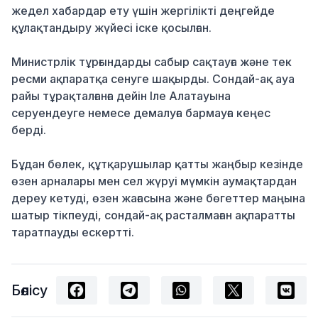
жедел хабардар ету үшін жергілікті деңгейде
құлақтандыру жүйесі іске қосылған.
Министрлік тұрғындарды сабыр сақтауға және тек
ресми ақпаратқа сенуге шақырды. Сондай-ақ ауа
райы тұрақталғанға дейін Іле Алатауына
серуендеуге немесе демалуға бармауға кеңес
берді.
Бұдан бөлек, құтқарушылар қатты жаңбыр кезінде
өзен арналары мен сел жүруі мүмкін аумақтардан
дереу кетуді, өзен жағасына және бөгеттер маңына
шатыр тікпеуді, сондай-ақ расталмаған ақпаратты
таратпауды ескертті.
Бөлісу