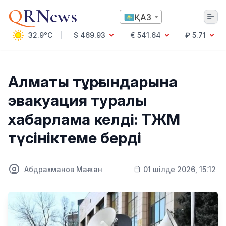
Q
RNews
ҚАЗ
32.9°C
$ 469.93
€ 541.64
₽ 5.71
Алматы
Алматы тұрғындарына
эвакуация туралы
Мәдениет
хабарлама келді: ТЖМ
Саясат
түсініктеме берді
Технология
Экономика
Әлемде
Қоғам
Абдрахманов Мағжан
01 шілде 2026, 15:12
Білім және Ғылым
Оқиға
Спорт
Ауа райы
Денсаулық
Бизнес