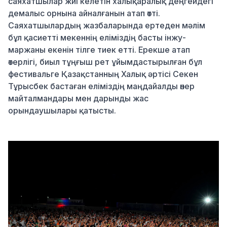
саяхатшылар жиі келетін халықаралық деңгейдегі
демалыс орнына айналғанын атап өтті.
Саяхатшылардың жазбаларында ертеден мәлім
бұл қасиетті мекеннің еліміздің басты інжу-
маржаны екенін тілге тиек етті. Ерекше атап
өтерлігі, биыл тұңғыш рет ұйымдастырылған бұл
фестивальге Қазақстанның Халық әртісі Секен
Тұрысбек бастаған еліміздің маңдайалды өнер
майталмандары мен дарынды жас
орындаушылары қатысты.