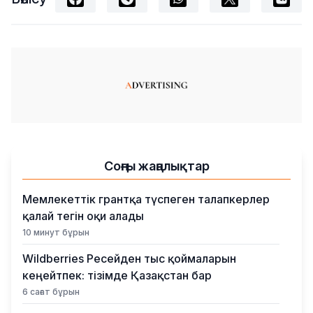
Соңғы жаңалықтар
Мемлекеттік грантқа түспеген талапкерлер
қалай тегін оқи алады
10 минут бұрын
Wildberries Ресейден тыс қоймаларын
кеңейтпек: тізімде Қазақстан бар
6 сағат бұрын