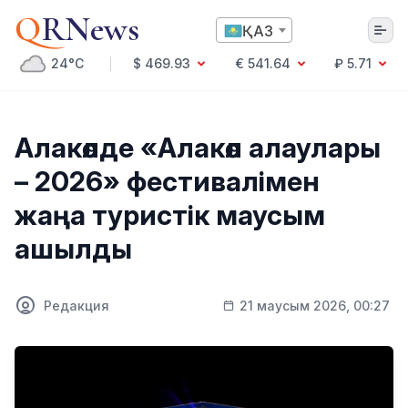
Q
RNews
ҚАЗ
24°C
$ 469.93
€ 541.64
₽ 5.71
Алматы
Алакөлде «Алакөл алаулары
– 2026» фестивалімен
Мәдениет
жаңа туристік маусым
Саясат
ашылды
Технология
Экономика
Әлемде
Қоғам
Редакция
21 маусым 2026, 00:27
Білім және Ғылым
Оқиға
Спорт
Ауа райы
Денсаулық
Бизнес