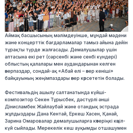
Аймақ басшысының мәлімдеуінше, мұндай мәдени
және концерттік бағдарламалар тамыз айына дейін
тұрақты түрде жалғасады. Демалушылар үшін
аптасына екі рет (сәрсенбі және сенбі күндері)
облыстың қалалары мен аудандарынан келген
өнерпаздар, сондай-ақ «Абай елі – өнер кеніші»
байқауының жеңімпаздары өнер көрсететін болады.
Фестивальдің ашылу салтанатында күйші-
композитор Секен Тұрысбек, дәстүрлі әнші
Дінисламбек Жайлаубай және отандық эстрада
жұлдыздары Дана Кентай, Еркеш Хасен, Қанай,
Зарина Омаровалар демалушыларға көтеріңкі көңіл-
күй сыйлады. Мерекелік кеш ауқымды отшашумен