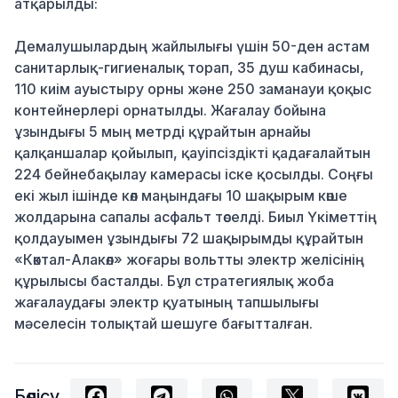
атқарылды:
Демалушылардың жайлылығы үшін 50-ден астам
санитарлық-гигиеналық торап, 35 душ кабинасы,
110 киім ауыстыру орны және 250 заманауи қоқыс
контейнерлері орнатылды. Жағалау бойына
ұзындығы 5 мың метрді құрайтын арнайы
қалқаншалар қойылып, қауіпсіздікті қадағалайтын
224 бейнебақылау камерасы іске қосылды. Соңғы
екі жыл ішінде көл маңындағы 10 шақырым көше
жолдарына сапалы асфальт төселді. Биыл Үкіметтің
қолдауымен ұзындығы 72 шақырымды құрайтын
«Көктал-Алакөл» жоғары вольтты электр желісінің
құрылысы басталды. Бұл стратегиялық жоба
жағалаудағы электр қуатының тапшылығы
мәселесін толықтай шешуге бағытталған.
Бөлісу