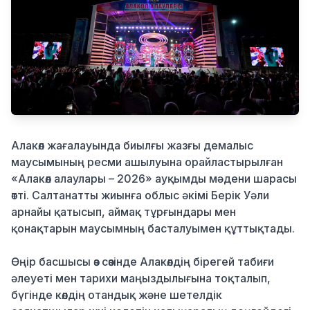
Қылмыс
Алакөл жағалауында биылғы жазғы демалыс
маусымының ресми ашылуына орайластырылған
«Алакөл алаулары – 2026» ауқымды мәдени шарасы
өтті. Салтанатты жиынға облыс әкімі Берік Уәли
арнайы қатысып, аймақ тұрғындары мен
қонақтарын маусымның басталуымен құттықтады.
Өңір басшысы өз сөзінде Алакөлдің бірегей табиғи
әлеуеті мен тарихи маңыздылығына тоқталып,
бүгінде көлдің отандық және шетелдік