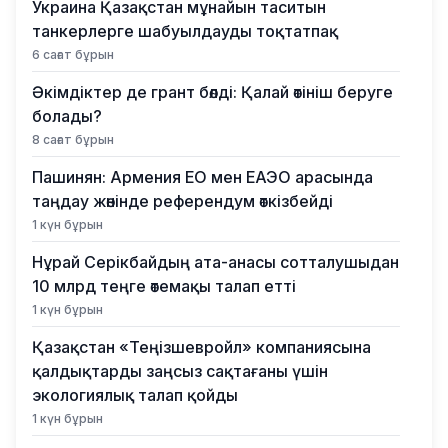
Украина Қазақстан мұнайын таситын
танкерлерге шабуылдауды тоқтатпақ
6 сағат бұрын
Әкімдіктер де грант бөлді: Қалай өтініш беруге
болады?
8 сағат бұрын
Пашинян: Армения ЕО мен ЕАЭО арасында
таңдау жөнінде референдум өткізбейді
1 күн бұрын
Нұрай Серікбайдың ата-анасы сотталушыдан
10 млрд теңге өтемақы талап етті
1 күн бұрын
Қазақстан «Теңізшевройл» компаниясына
қалдықтарды заңсыз сақтағаны үшін
экологиялық талап қойды
1 күн бұрын