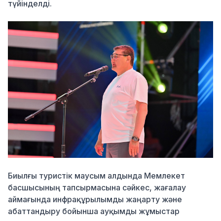
түйінделді.
Биылғы туристік маусым алдында Мемлекет
басшысының тапсырмасына сәйкес, жағалау
аймағында инфрақұрылымды жаңарту және
абаттандыру бойынша ауқымды жұмыстар