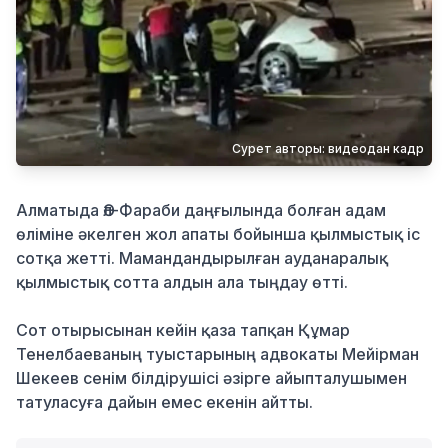
Қылмыс
Сурет авторы: видеодан кадр
Алматыда Әл-Фараби даңғылында болған адам
өліміне әкелген жол апаты бойынша қылмыстық іс
сотқа жетті. Мамандандырылған ауданаралық
қылмыстық сотта алдын ала тыңдау өтті.
Сот отырысынан кейін қаза тапқан Құмар
Тенелбаеваның туыстарының адвокаты Мейірман
Шекеев сенім білдірушісі әзірге айыпталушымен
татуласуға дайын емес екенін айтты.