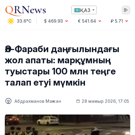
Q
RNews
ҚАЗ
33.6°C
$ 469.93
€ 541.64
₽ 5.71
Алматы
Әл-Фараби даңғылындағы
жол апаты: марқұмның
Мәдениет
туыстары 100 млн теңге
Саясат
талап етуі мүмкін
Технология
Экономика
Әлемде
Қоғам
Абдрахманов Мағжан
28 мамыр 2026, 17:05
Білім және Ғылым
Оқиға
Спорт
Ауа райы
Денсаулық
Бизнес