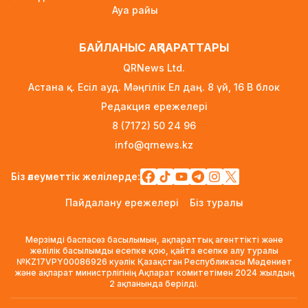
Ауа райы
үй несиесі берілуі мүмкін
2 күн бұрын
БАЙЛАНЫС АҚПАРАТТАРЫ
Футболдан Қазақстан құрамасына жаңа бас
QRNews Ltd.
бапкер келеді
Астана қ. Есіл ауд. Мәңгілік Ел даң. 8 үй, 16 B блок
2 күн бұрын
Редакция ережелері
«Қазақтелекомның» екі қызметкері жұмыс
8 (7172) 50 24 96
кезінде қаза тапты
info@qrnews.kz
2 күн бұрын
Трамп АҚШ-та туғандарға автоматты түрде
Біз әлеуметтік желілерде:
азаматтық беруді шектейтін жарлықтарға
Пайдалану ережелері
Біз туралы
қол қойды
2 күн бұрын
Мерзімді баспасөз басылымын, ақпараттық агенттікті және
Қыркүйектен бастап көлік әкелуге
желілік басылымды есепке қою, қайта есепке алу туралы
№KZ17VPY00086926 куәлік Қазақстан Республикасы Мәдениет
қойылатын талаптар күшейеді
және ақпарат министрлігінің Ақпарат комитетімен 2024 жылдың
2 күн бұрын
2 ақпанында берілді.