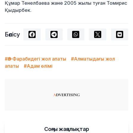
Құмар Тенелбаева және 2005 жылы туған Томирис
Қыдырбек.
Бөлісу
#Әл-Фарабидегі жол апаты
#Алматыдағы жол
апаты
#Адам өлімі
Соңғы жаңалықтар