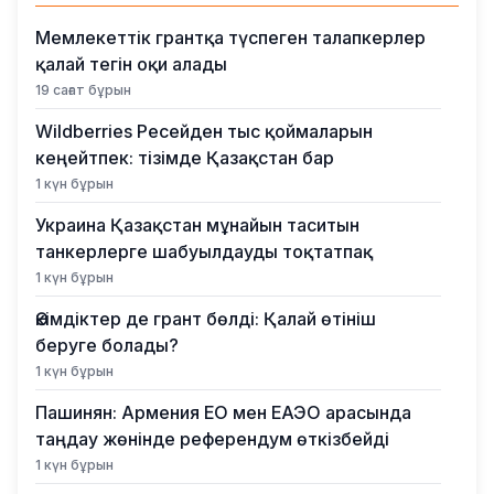
Мемлекеттік грантқа түспеген талапкерлер
қалай тегін оқи алады
19 сағат бұрын
Wildberries Ресейден тыс қоймаларын
кеңейтпек: тізімде Қазақстан бар
1 күн бұрын
Украина Қазақстан мұнайын таситын
танкерлерге шабуылдауды тоқтатпақ
1 күн бұрын
Әкімдіктер де грант бөлді: Қалай өтініш
беруге болады?
1 күн бұрын
Пашинян: Армения ЕО мен ЕАЭО арасында
таңдау жөнінде референдум өткізбейді
1 күн бұрын