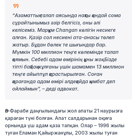
“Азаматтық талап аясында нақты қандай сома
сұрайтынымыз әзір белгісіз, оны әлі
келісеміз. Марқұм Changan көлігін несиеге
алған. Қазір сол несиені ата-анасы төлеп
жатыр. Бұдан бөлек те шығындар бар.
Мүмкін 100 миллион теңге көлемінде талап
қоямын. Себебі адам өмірінің құны жоқ. Бізде
тіпті бақбақ жұлғаны үшін шамамен 13 миллион
теңге айыппұл қарастырылған. Соған
қарағанда адам өмірі әлдеқайда қымбат деп
ойлаймын”, – деді адвокат.
Әл-Фараби даңғылындағы жол апаты 21 наурызға
қараған түні болған. Апат салдарынан оқиға
орнында үш адам қаза тапқан. Олар – 1996 жылы
туған Еламан Қайыржанұлы, 2003 жылы туған