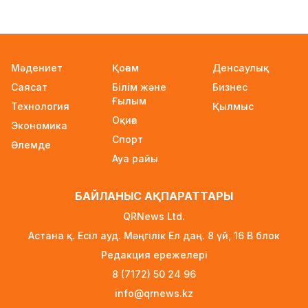
басталды
1 күн бұрын
2026–2027 оқу жылына арналған мемлекеттік
Мәдениет
Қоғам
Денсаулық
білім гранттары иегерлерінің тізімі
Саясат
Білім және
Бизнес
жарияланды
Ғылым
Технология
2 күн бұрын
Қылмыс
Оқиға
Экономика
Ауылға көшетін IT-мамандар мен
Спорт
Әлемде
архивистерге 10,8 млн теңгеге дейін тұрғын
Ауа райы
үй несиесі берілуі мүмкін
2 күн бұрын
БАЙЛАНЫС АҚПАРАТТАРЫ
Футболдан Қазақстан құрамасына жаңа бас
QRNews Ltd.
бапкер келеді
Астана қ. Есіл ауд. Мәңгілік Ел даң. 8 үй, 16 B блок
2 күн бұрын
Редакция ережелері
«Қазақтелекомның» екі қызметкері жұмыс
8 (7172) 50 24 96
кезінде қаза тапты
info@qrnews.kz
2 күн бұрын