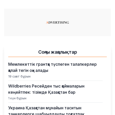
Соңғы жаңалықтар
Мемлекеттік грантқа түспеген талапкерлер
қалай тегін оқи алады
19 сағат бұрын
Wildberries Ресейден тыс қоймаларын
кеңейтпек: тізімде Қазақстан бар
1 күн бұрын
Украина Қазақстан мұнайын таситын
танкерлерге шабуылдауды тоқтатпақ