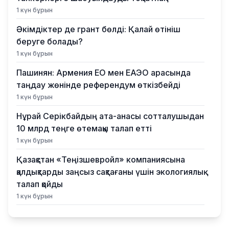
1 күн бұрын
Әкімдіктер де грант бөлді: Қалай өтініш
беруге болады?
1 күн бұрын
Пашинян: Армения ЕО мен ЕАЭО арасында
таңдау жөнінде референдум өткізбейді
1 күн бұрын
Нұрай Серікбайдың ата-анасы сотталушыдан
10 млрд теңге өтемақы талап етті
1 күн бұрын
Қазақстан «Теңізшевройл» компаниясына
қалдықтарды заңсыз сақтағаны үшін экологиялық
талап қойды
1 күн бұрын
Жүлде қоры 10,5 миллион теңге: Алматыда
суретшілер арасында ірі өнер бәйгесі