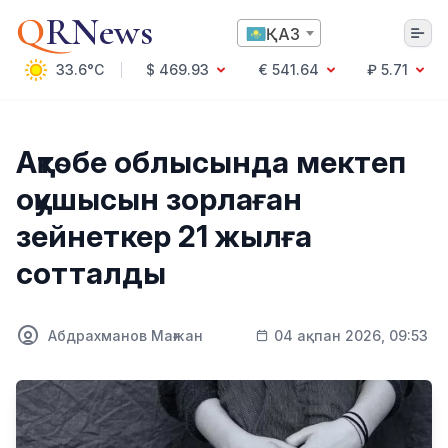
Q
RNews
ҚАЗ
33.6°C
$ 469.93
€ 541.64
₽ 5.71
Алматы
Ақтөбе облысында мектеп
оқушысын зорлаған
Мәдениет
зейнеткер 21 жылға
Саясат
сотталды
Технология
Экономика
Әлемде
Қоғам
Абдрахманов Мағжан
04 ақпан 2026, 09:53
Білім және Ғылым
Оқиға
Спорт
Ауа райы
Денсаулық
Бизнес