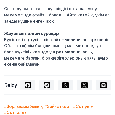
Сотталушы жазасын қауіпсіздігі орташа түзеу
мекемесінде өтейтін болады. Айта кетейік, үкім әлі
заңды күшіне енген жоқ.
Жауапсыз қалған сұрақтар
Бұл істегі ең түсініксіз жайт – медициналық тексеріс.
Облыстық білім басқармасының мәліметінше, қыз
бала жүктілік кезінде үш рет медициналық
мекемеге барған, бірақ дәрігерлер оның аяғы ауыр
екенін байқамаған.
Бөлісу
#Зорлық-зомбылық
#Зейнеткер
#Сот үкімі
#Сотталды