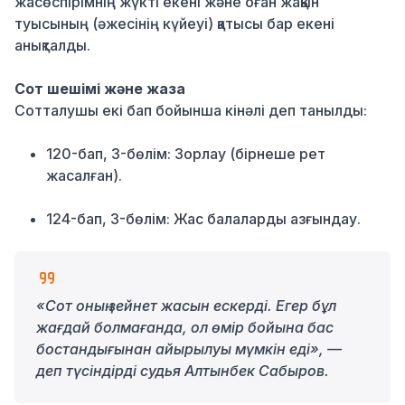
жасөспірімнің жүкті екені және оған жақын
туысының (әжесінің күйеуі) қатысы бар екені
анықталды.
Сот шешімі және жаза
Сотталушы екі бап бойынша кінәлі деп танылды:
120-бап, 3-бөлім: Зорлау (бірнеше рет
жасалған).
124-бап, 3-бөлім: Жас балаларды азғындау.
«Сот оның зейнет жасын ескерді. Егер бұл
жағдай болмағанда, ол өмір бойына бас
бостандығынан айырылуы мүмкін еді», —
деп түсіндірді судья Алтынбек Сабыров.