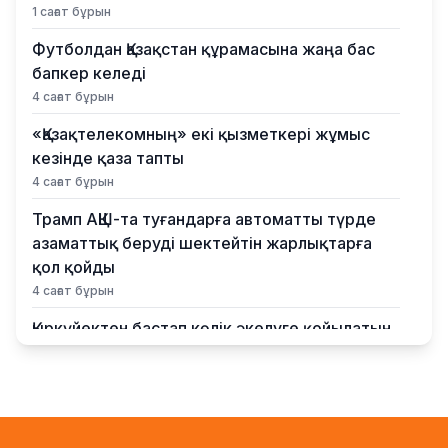
1 сағат бұрын
Футболдан Қазақстан құрамасына жаңа бас
бапкер келеді
4 сағат бұрын
«Қазақтелекомның» екі қызметкері жұмыс
кезінде қаза тапты
4 сағат бұрын
Трамп АҚШ-та туғандарға автоматты түрде
азаматтық беруді шектейтін жарлықтарға
қол қойды
4 сағат бұрын
Қыркүйектен бастап көлік әкелуге қойылатын
талаптар күшейеді
5 сағат бұрын
UEFA: Trust in Infantino Lost, World Cup Boycott
to Remain Active