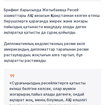
Брифинг барысында Жетыбаевқа Ресей
азаматтары АҚШ визасын Қазақстаннан келген өтініш
берушілерге қарағанда жиірек және жоғары
пайыздық қатынаста мақұлдау алады деген
ақпаратқа қатысты да сұрақ қойылды.
Дипломатиялық ведомствоның ресми өкілі
американдық дипломаттар тарапынан ресми
растаулардың жоқтығын алға тартып, бұл
ақпаратты растамады.
«Сұрағыңыздың ресейліктерге қатысты
екінші бөлігіне келсек, олар мүмкін
жоғарырақ пайыз алады дегенге, ондай
ақпарат жоқ, менің білуімше, АҚШ елшілігі