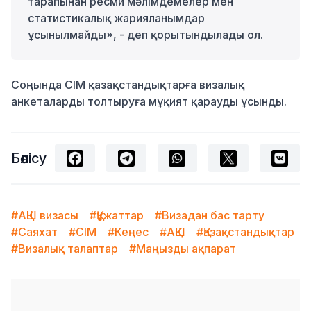
тарапынан ресми мәлімдемелер мен
статистикалық жарияланымдар
ұсынылмайды», - деп қорытындылады ол.
Соңында СІМ қазақстандықтарға визалық
анкеталарды толтыруға мұқият қарауды ұсынды.
Бөлісу
#АҚШ визасы
#Құжаттар
#Визадан бас тарту
#Саяхат
#СІМ
#Кеңес
#АҚШ
#Қазақстандықтар
#Визалық талаптар
#Маңызды ақпарат