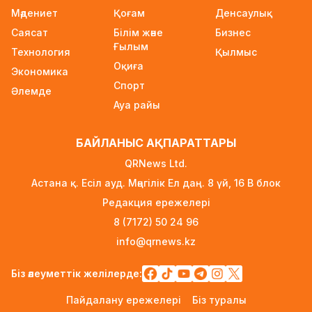
5 сағат бұрын
Мәдениет
Қоғам
Денсаулық
Саясат
Білім және
Бизнес
УЕФА: Инфантиноға сенім жоғалды, бойкот
Ғылым
күшінде қалады
Технология
Қылмыс
Оқиға
5 сағат бұрын
Экономика
Спорт
Әлемде
«Өзімізге де керек»: Трамп Украинаға қару
Ауа райы
жеткізу туралы айтты
5 сағат бұрын
БАЙЛАНЫС АҚПАРАТТАРЫ
Алматыда ірі көлемде синтетикалық есірткі
QRNews Ltd.
тасымалдаған күдікті ұсталды
Астана қ. Есіл ауд. Мәңгілік Ел даң. 8 үй, 16 B блок
6 сағат бұрын
Редакция ережелері
ERG-дегі мемлекеттің 40 пайыз үлесі
8 (7172) 50 24 96
«Самұрық-Қазынаға» өтті
info@qrnews.kz
6 сағат бұрын
Канье Уэст концерті қарсаңында алаяқтар
Біз әлеуметтік желілерде:
жалған билет сата бастаған
Пайдалану ережелері
Біз туралы
6 сағат бұрын