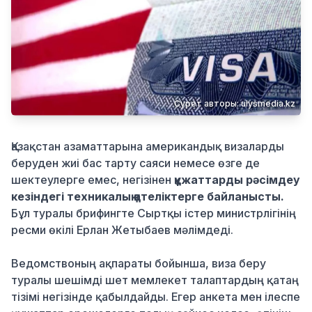
Қылмыс
Сурет авторы: ulysmedia.kz
Қазақстан азаматтарына американдық визаларды
беруден жиі бас тарту саяси немесе өзге де
шектеулерге емес, негізінен
құжаттарды рәсімдеу
кезіндегі техникалық қателіктерге байланысты.
Бұл туралы брифингте Сыртқы істер министрлігінің
ресми өкілі Ерлан Жетыбаев мәлімдеді.
Ведомствоның ақпараты бойынша, виза беру
туралы шешімді шет мемлекет талаптардың қатаң
тізімі негізінде қабылдайды. Егер анкета мен ілеспе