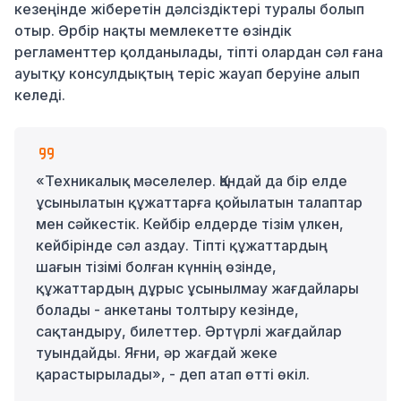
кезеңінде жіберетін дәлсіздіктері туралы болып
отыр. Әрбір нақты мемлекетте өзіндік
регламенттер қолданылады, тіпті олардан сәл ғана
ауытқу консулдықтың теріс жауап беруіне алып
келеді.
«Техникалық мәселелер. Қандай да бір елде
ұсынылатын құжаттарға қойылатын талаптар
мен сәйкестік. Кейбір елдерде тізім үлкен,
кейбірінде сәл аздау. Тіпті құжаттардың
шағын тізімі болған күннің өзінде,
құжаттардың дұрыс ұсынылмау жағдайлары
болады - анкетаны толтыру кезінде,
сақтандыру, билеттер. Әртүрлі жағдайлар
туындайды. Яғни, әр жағдай жеке
қарастырылады», - деп атап өтті өкіл.