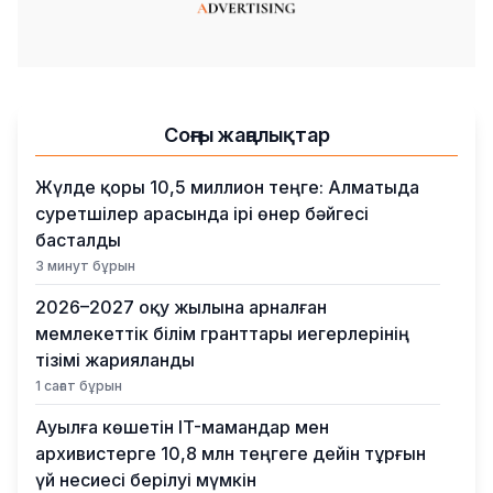
Соңғы жаңалықтар
Жүлде қоры 10,5 миллион теңге: Алматыда
суретшілер арасында ірі өнер бәйгесі
басталды
3 минут бұрын
2026–2027 оқу жылына арналған
мемлекеттік білім гранттары иегерлерінің
тізімі жарияланды
1 сағат бұрын
Ауылға көшетін IT-мамандар мен
архивистерге 10,8 млн теңгеге дейін тұрғын
үй несиесі берілуі мүмкін