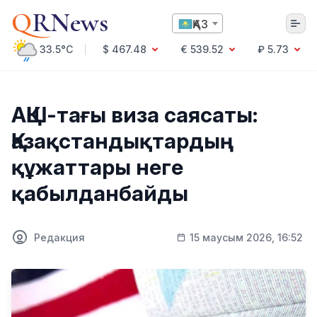
Q
RNews
ҚАЗ
33.5°C
$ 467.48
€ 539.52
₽ 5.73
Алматы
АҚШ-тағы виза саясаты:
Қазақстандықтардың
Мәдениет
құжаттары неге
Саясат
қабылданбайды
Технология
Экономика
Әлемде
Қоғам
Редакция
15 маусым 2026, 16:52
Білім және Ғылым
Оқиға
Спорт
Ауа райы
Денсаулық
Бизнес