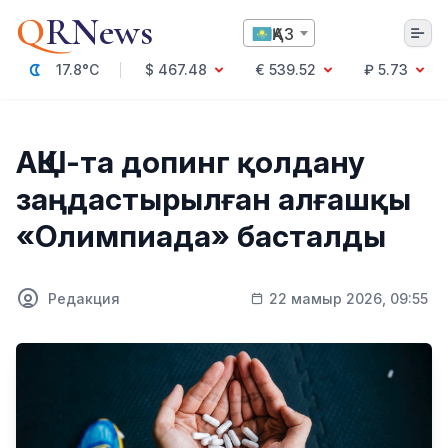
Q
RNews
ҚАЗ
17.8°C
$ 467.48
€ 539.52
₽ 5.73
Алматы
АҚШ-та допинг қолдану
заңдастырылған алғашқы
Мәдениет
«Олимпиада» басталды
Саясат
Технология
Экономика
Редакция
22 мамыр 2026, 09:55
Әлемде
Қоғам
Білім және Ғылым
Оқиға
Спорт
Ауа райы
Денсаулық
Бизнес