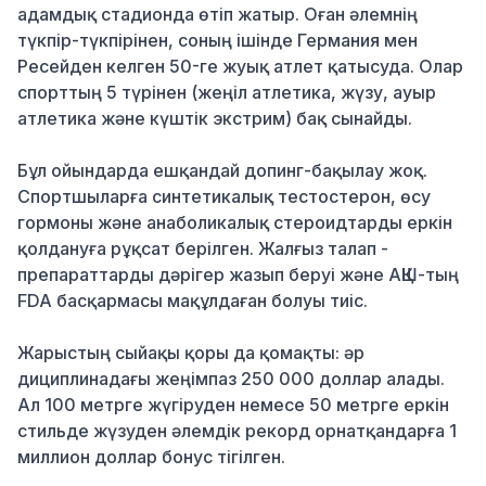
адамдық стадионда өтіп жатыр. Оған әлемнің
түкпір-түкпірінен, соның ішінде Германия мен
Ресейден келген 50-ге жуық атлет қатысуда. Олар
спорттың 5 түрінен (жеңіл атлетика, жүзу, ауыр
атлетика және күштік экстрим) бақ сынайды.
Бұл ойындарда ешқандай допинг-бақылау жоқ.
Спортшыларға синтетикалық тестостерон, өсу
гормоны және анаболикалық стероидтарды еркін
қолдануға рұқсат берілген. Жалғыз талап -
препараттарды дәрігер жазып беруі және АҚШ-тың
FDA басқармасы мақұлдаған болуы тиіс.
Жарыстың сыйақы қоры да қомақты: әр
дициплинадағы жеңімпаз 250 000 доллар алады.
Ал 100 метрге жүгіруден немесе 50 метрге еркін
стильде жүзуден әлемдік рекорд орнатқандарға 1
миллион доллар бонус тігілген.