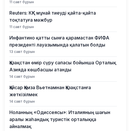
11 сағат бұрын
Reuters: КҚК мұнай тиеуді қайта-қайта
тоқтатуға мәжбүр
11 сағат бұрын
Инфантино қатты сынға қарамастан ФИФА
президенті лауазымында қалатын болды
13 сағат бұрын
Қазақстан өмір сүру сапасы бойынша Орталық
Азияда көшбасшы атанды
14 сағат бұрын
Қайсар Қамза Вьетнамнан Қазақстанға
жеткізілмек
14 сағат бұрын
Ноланның «Одиссеясы»: Италияның шағын
аралы жаһандық туристік орталыққа
айналмақ