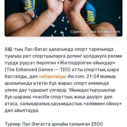
Қылмыс
Сурет авторы: koreilbo.com
АҚШ-тың Лас-Вегас қаласында спорт тарихында
тұңғыш рет спортшыларға допинг қолдануға ресми
түрде рұқсат берілген «Жетілдірілген ойындар»
(The Enhanced Games — TEG) атты спорттық шара
басталды, деп
хабарлайды
dw.com. 21–24 мамыр
аралығында өтетін бұл жарыс спорт әлемінде
үлкен дау тудырып үлгерді. Ұйымдастырушылар
бұл шараны «кәсіби спорттың жаңа дәуірі» деп
атаса, халықаралық қауымдастық «өліммен ойнау»
деп айыптауда.
Турнир Лас-Вегаста арнайы салынған 2500