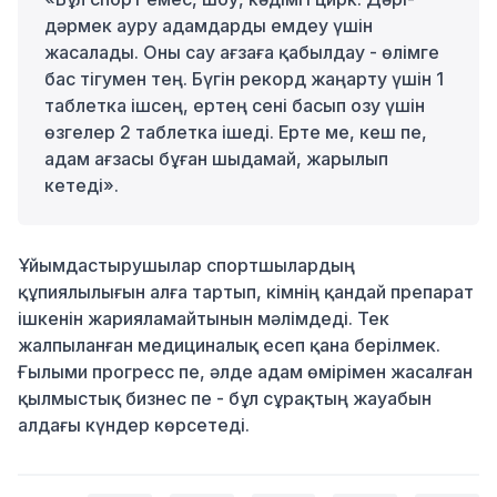
дәрмек ауру адамдарды емдеу үшін
жасалады. Оны сау ағзаға қабылдау - өлімге
бас тігумен тең. Бүгін рекорд жаңарту үшін 1
таблетка ішсең, ертең сені басып озу үшін
өзгелер 2 таблетка ішеді. Ерте ме, кеш пе,
адам ағзасы бұған шыдамай, жарылып
кетеді».
Ұйымдастырушылар спортшылардың
құпиялылығын алға тартып, кімнің қандай препарат
ішкенін жарияламайтынын мәлімдеді. Тек
жалпыланған медициналық есеп қана берілмек.
Ғылыми прогресс пе, әлде адам өмірімен жасалған
қылмыстық бизнес пе - бұл сұрақтың жауабын
алдағы күндер көрсетеді.