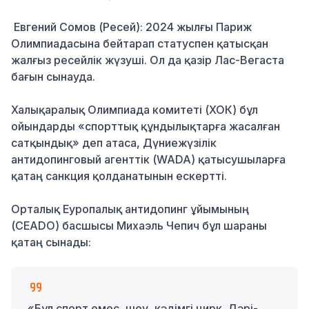
Евгений Сомов (Ресей): 2024 жылғы Париж
Олимпиадасына бейтарап статуспен қатысқан
жалғыз ресейлік жүзуші. Ол да қазір Лас-Вегаста
бағын сынауда.
Халықаралық Олимпиада комитеті (ХОК) бұл
ойындарды «спорттық құндылықтарға жасалған
сатқындық» деп атаса, Дүниежүзілік
антидопинговый агенттік (WADA) қатысушыларға
қатаң санкция қолданатынын ескертті.
Орталық Еуропалық антидопинг ұйымының
(CEADO) басшысы Михаэль Чепич бұл шараны
қатаң сынады:
«Бұл спорт емес, шоу, кәдімгі цирк. Дәрі-