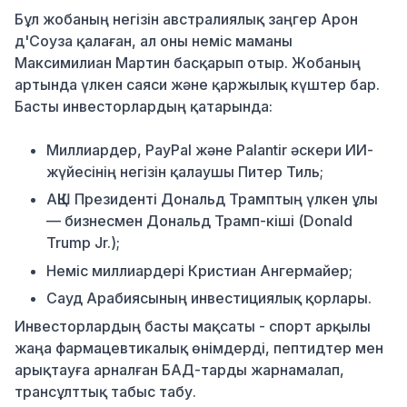
Бұл жобаның негізін австралиялық заңгер Арон
д'Соуза қалаған, ал оны неміс маманы
Максимилиан Мартин басқарып отыр. Жобаның
артында үлкен саяси және қаржылық күштер бар.
Басты инвесторлардың қатарында:
Миллиардер, PayPal және Palantir әскери ИИ-
жүйесінің негізін қалаушы Питер Тиль;
АҚШ Президенті Дональд Трамптың үлкен ұлы
— бизнесмен Дональд Трамп-кіші (Donald
Trump Jr.);
Неміс миллиардері Кристиан Ангермайер;
Сауд Арабиясының инвестициялық қорлары.
Инвесторлардың басты мақсаты - спорт арқылы
жаңа фармацевтикалық өнімдерді, пептидтер мен
арықтауға арналған БАД-тарды жарнамалап,
трансұлттық табыс табу.