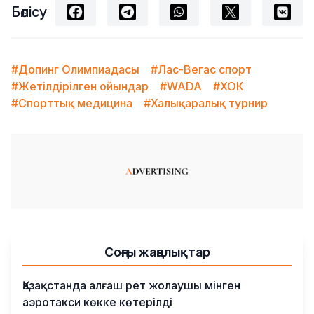
Бөлісу
#Допинг Олимпиадасы
#Лас-Вегас спорт
#Жетілдірілген ойындар
#WADA
#ХОК
#Спорттық медицина
#Халықаралық турнир
Соңғы жаңалықтар
Қазақстанда алғаш рет жолаушы мінген
аэротакси көкке көтерілді