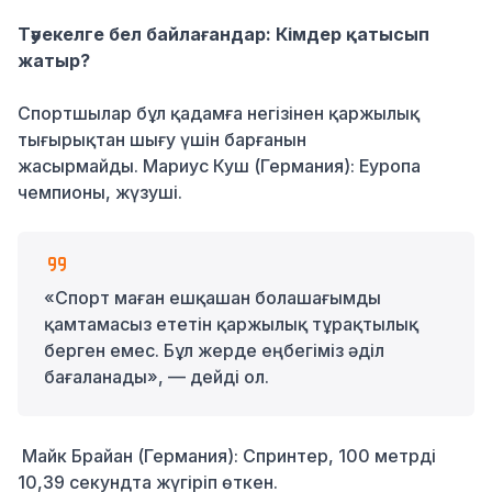
Тәуекелге бел байлағандар: Кімдер қатысып
жатыр?
Спортшылар бұл қадамға негізінен қаржылық
тығырықтан шығу үшін барғанын
жасырмайды. Мариус Куш (Германия): Еуропа
чемпионы, жүзуші.
«Спорт маған ешқашан болашағымды
қамтамасыз ететін қаржылық тұрақтылық
берген емес. Бұл жерде еңбегіміз әділ
бағаланады», — дейді ол.
Майк Брайан (Германия): Спринтер, 100 метрді
10,39 секундта жүгіріп өткен.