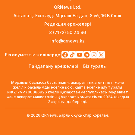
белгілі болады
QRNews Ltd.
17 сағат бұрын
Астана қ. Есіл ауд. Мәңгілік Ел даң. 8 үй, 16 B блок
Тоқаев «Бәйтерек» холдингінің басшысына
Редакция ережелері
баспананың қолжетімділігін арттыруды
8 (7172) 50 24 96
тапсырды
info@qrnews.kz
1 күн бұрын
Жастардан банк карталарын сатып алып,
Біз әлеуметтік желілерде:
интернет-алаяқтарға өткізген күдікті
Пайдалану ережелері
Біз туралы
ұсталды
1 күн бұрын
Мерзімді баспасөз басылымын, ақпараттық агенттікті және
Алматының Ақжар шағынауданында 36
желілік басылымды есепке қою, қайта есепке алу туралы
№KZ17VPY00086926 куәлік Қазақстан Республикасы Мәдениет
шақырым жолға асфальт төселді
және ақпарат министрлігінің Ақпарат комитетімен 2024 жылдың
1 күн бұрын
2 ақпанында берілді.
Рақымшылық аясында қанша адам
© 2026 QRNews. Барлық құқықтар қорғалған.
босатылды?
1 күн бұрын