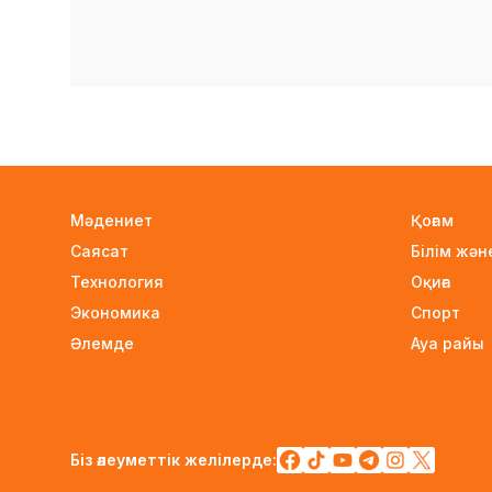
Мәдениет
Қоғам
Саясат
Білім жә
Технология
Оқиға
Экономика
Спорт
Әлемде
Ауа райы
Біз әлеуметтік желілерде: