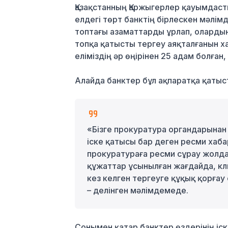
Қазақстанның Қаржыгерлер қауымдас
елдегі төрт банктің бірлескен мәлім
топтағы азаматтарды ұрлап, оларды
топқа қатысты тергеу аяқталғанын х
еліміздің әр өңірінен 25 адам болға
Алайда банктер бұл ақпаратқа қатыст
«Бізге прокуратура органдарынан
іске қатысы бар деген ресми хабар
прокуратураға ресми сұрау жолда
құжаттар ұсынылған жағдайда, кл
кез келген тергеуге құқық қорға
– делінген мәлімдемеде.
Сонымен қатар банктер өздерінің іс