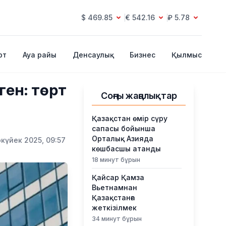
$ 469.85
€ 542.16
₽ 5.78
рт
Ауа райы
Денсаулық
Бизнес
Қылмыс
ген: төрт
Соңғы жаңалықтар
Қазақстан өмір сүру
сапасы бойынша
Орталық Азияда
күйек 2025, 09:57
көшбасшы атанды
18 минут бұрын
Қайсар Қамза
Вьетнамнан
Қазақстанға
жеткізілмек
34 минут бұрын