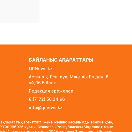
Белгілі режиссер Ардақ
Әмірқұлов өмірден өтті
23 сағат бұрын
Министрлік
қазақстандық
жүргізушілерге ескерту
жасады
23 сағат бұрын
БАЙЛАНЫС АҚПАРАТТАРЫ
«Семей орманы» өртті
QRNews.kz
анықтау жүйесіне
байланысты
Астана қ. Есіл ауд. Мәңгілік Ел даң. 8
«Қазақтелекоммен»
үй, 16 B блок
соттасып жатыр
Редакция ережелері
1 күн бұрын
8 (7172) 50 24 96
АҚШ Иранмен соғыста
info@qrnews.kz
алыс қашықтыққа
ұшатын зымыран
қорының басым бөлігін
 ақпараттық агенттікті және желілік басылымды есепке қою,
VPY00086926 куәлік Қазақстан Республикасы Мәдениет және
жұмсап тастады
гінің Ақпарат комитетімен 2024 жылдың 2 ақпанында берілді.