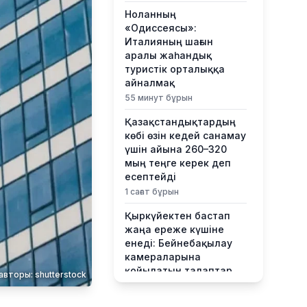
Ноланның
«Одиссеясы»:
Италияның шағын
аралы жаһандық
туристік орталыққа
айналмақ
55 минут бұрын
Қазақстандықтардың
көбі өзін кедей санамау
үшін айына 260–320
мың теңге керек деп
есептейді
1 сағат бұрын
Қыркүйектен бастап
жаңа ереже күшіне
енеді: Бейнебақылау
камераларына
қойылатын талаптар
авторы: shutterstock
қатаңдатылды
1 сағат бұрын