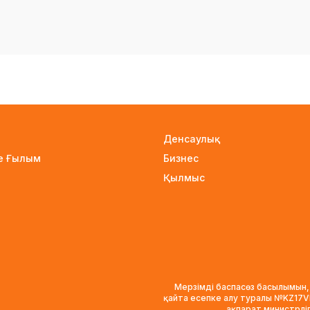
Денсаулық
не Ғылым
Бизнес
Қылмыс
Мерзімді баспасөз басылымын,
қайта есепке алу туралы №KZ17
ақпарат министрлі