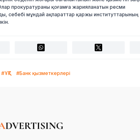
. Олар прокуратураны қоғамға жарияланатын ресми
ы, себебі мұндай ақпараттар қаржы институттарының
кін.
#ҰҚТ
#Банк қызметкерлері