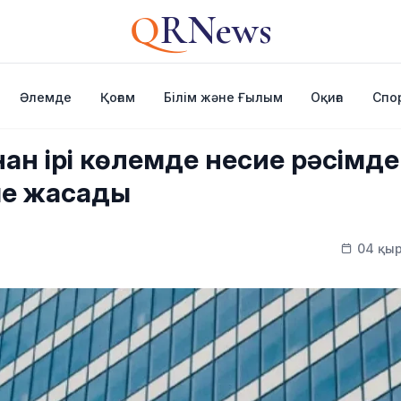
Q
RNews
Әлемде
Қоғам
Білім және Ғылым
Оқиға
Спо
ан ірі көлемде несие рәсімде
ме жасады
04 қыр