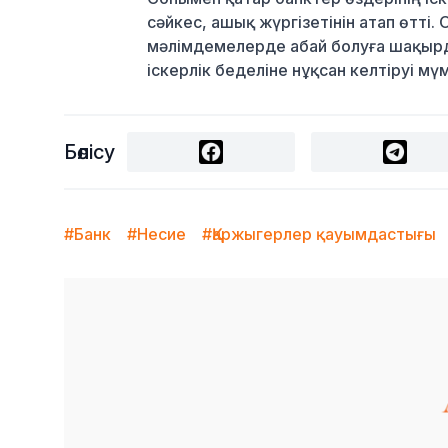
сәйкес, ашық жүргізетінін атап өтті
мәлімдемелерде абай болуға шақырд
іскерлік беделіне нұқсан келтіруі мүм
Бөлісу
#Банк
#Несие
#Қаржыгерлер қауымдастығы