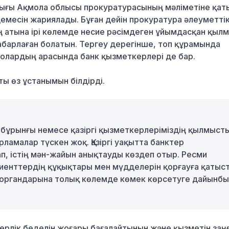
тығы Ақмола облысы прокуратурасының мәліметіне қа
демесін жариялады. Бұған дейін прокуратура әлеуметті
ң атына ірі көлемде несие рәсімдеген ұйымдасқан қыл
абарлаған болатын. Тергеу дерегінше, топ құрамында
н, олардың арасында банк қызметкерлері де бар.
ы өз ұстанымын білдірді.
 бұрынғы немесе қазіргі қызметкерлеріміздің қылмыст
ламалар түскен жоқ. Қазіргі уақытта банктер
п, істің мән-жайын анықтауды көздеп отыр. Ресми
иенттердің құқықтары мен мүдделерін қорғауға қатыс
у органдарына толық көлемде көмек көрсетуге дайынбы
керлік беделін жоғары бағалайтынын және қызметін заң