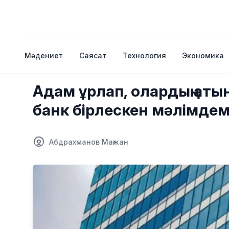
Мәдениет
Саясат
Технология
Экономика
Адам ұрлап, олардың атын
банк бірлескен мәлімде
Абдрахманов Мағжан