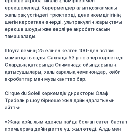
ерекше акробатикалық нөмірлерімен
ерекшеленеді. Көрермендер алып қозғалмалы
жапырақ үстіндегі трюктерді, дене икемділігінің
шегін көрсеткен өнерді, ультракүлгін жарықтағы
ерекше шоуды және әсерлі әуе акробатикасын
тамашалады.
Шоуға әлемнің 25 елінен келген 100-ден астам
маман қатысады. Сахнада 53 әртіс өнер көрсетеді.
Олардың қатарында Олимпиада ойындарының
қатысушылары, халықаралық чемпиондар, кәсіби
акробаттар мен музыканттар бар.
Cirque du Soleil көркемдік директоры Олаф
Трибель әр шоу бірнеше жыл дайындалатынын
айтты:
«Жаңа қойылым идеясы пайда болған сәттен бастап
премьераға дейін әдетте үш жыл өтеді. Алдымен