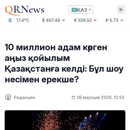
Q
RNews
ҚАЗ
17.4°C
$ 467.48
€ 539.52
₽ 5.73
Алматы
10 миллион адам көрген
аңыз қойылым
Мәдениет
Қазақстанға келді: Бұл шоу
Саясат
несімен ерекше?
Технология
Экономика
Әлемде
Қоғам
Редакция
05 маусым 2026, 12:53
Білім және Ғылым
Оқиға
Спорт
Ауа райы
Денсаулық
Бизнес