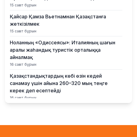
15 сағат бұрын
Қайсар Қамза Вьетнамнан Қазақстанға
жеткізілмек
15 сағат бұрын
Ноланның «Одиссеясы»: Италияның шағын
аралы жаһандық туристік орталыққа
айналмақ
16 сағат бұрын
Қазақстандықтардың көбі өзін кедей
санамау үшін айына 260–320 мың теңге
керек деп есептейді
16 сағат бұрын
Қыркүйектен бастап жаңа ереже күшіне
енеді: Бейнебақылау камераларына
қойылатын талаптар қатаңдатылды
17 сағат бұрын