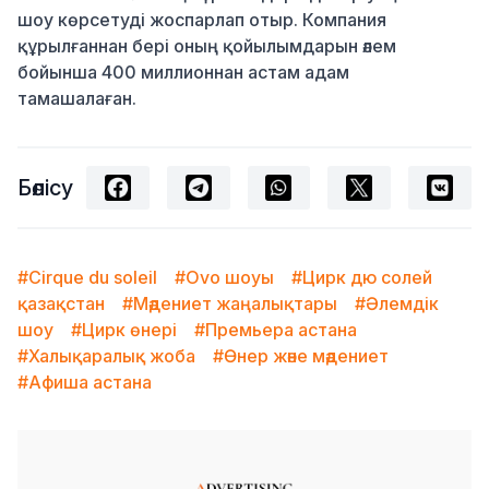
шоу көрсетуді жоспарлап отыр. Компания
құрылғаннан бері оның қойылымдарын әлем
бойынша 400 миллионнан астам адам
тамашалаған.
Бөлісу
#Cirque du soleil
#Ovo шоуы
#Цирк дю солей
қазақстан
#Мәдениет жаңалықтары
#Әлемдік
шоу
#Цирк өнері
#Премьера астана
#Халықаралық жоба
#Өнер және мәдениет
#Афиша астана