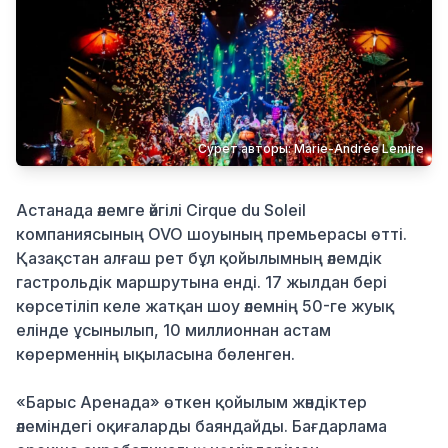
Қылмыс
Сурет авторы: Marie-Andrée Lemire
Астанада әлемге әйгілі Cirque du Soleil
компаниясының OVO шоуының премьерасы өтті.
Қазақстан алғаш рет бұл қойылымның әлемдік
гастрольдік маршрутына енді. 17 жылдан бері
көрсетіліп келе жатқан шоу әлемнің 50-ге жуық
елінде ұсынылып, 10 миллионнан астам
көрерменнің ықыласына бөленген.
«Барыс Аренада» өткен қойылым жәндіктер
әлеміндегі оқиғаларды баяндайды. Бағдарлама