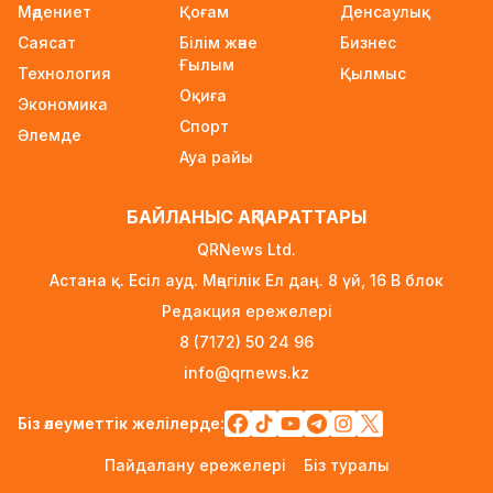
Мәдениет
Қоғам
Денсаулық
Wildberries қоймаларын Қазақстанға көшіру
Саясат
Білім және
Бизнес
туралы ақпаратқа жауап берді
Ғылым
Технология
17 сағат бұрын
Қылмыс
Оқиға
Экономика
2027 жылы Астанада УЕФА президенті
Спорт
Әлемде
сайланады
Ауа райы
17 сағат бұрын
Білім гранттарының иегерлері 7 тамызда
БАЙЛАНЫС АҚПАРАТТАРЫ
белгілі болады
QRNews Ltd.
18 сағат бұрын
Астана қ. Есіл ауд. Мәңгілік Ел даң. 8 үй, 16 B блок
Тоқаев «Бәйтерек» холдингінің басшысына
Редакция ережелері
баспананың қолжетімділігін арттыруды
8 (7172) 50 24 96
тапсырды
info@qrnews.kz
1 күн бұрын
Жастардан банк карталарын сатып алып,
Біз әлеуметтік желілерде:
интернет-алаяқтарға өткізген күдікті
Пайдалану ережелері
Біз туралы
ұсталды