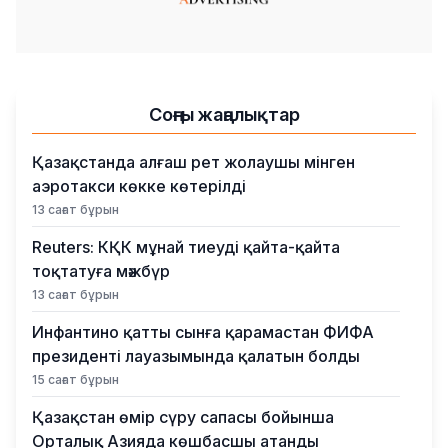
Соңғы жаңалықтар
Қазақстанда алғаш рет жолаушы мінген
аэротакси көкке көтерілді
13 сағат бұрын
Reuters: КҚК мұнай тиеуді қайта-қайта
тоқтатуға мәжбүр
13 сағат бұрын
Инфантино қатты сынға қарамастан ФИФА
президенті лауазымында қалатын болды
15 сағат бұрын
Қазақстан өмір сүру сапасы бойынша
Орталық Азияда көшбасшы атанды