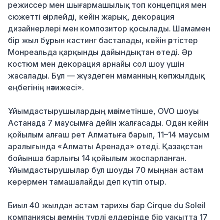
режиссер мен шығармашылық топ концепция мен
сюжетті әзірлейді, кейін жарық, декорация
дизайнерлері мен композитор қосылады. Шамамен
бір жыл бұрын кастинг басталады, кейін әртістер
Монреальда қарқынды дайындықтан өтеді. Әр
костюм мен декорация арнайы сол шоу үшін
жасалады. Бұл — жүздеген маманның көпжылдық
еңбегінің нәтижесі».
Ұйымдастырушылардың мәліметінше, OVO шоуы
Астанада 7 маусымға дейін жалғасады. Одан кейін
қойылым алғаш рет Алматыға барып, 11–14 маусым
аралығында «Алматы Аренада» өтеді. Қазақстан
бойынша барлығы 14 қойылым жоспарланған.
Ұйымдастырушылар бұл шоуды 70 мыңнан астам
көрермен тамашалайды деп күтіп отыр.
Биыл 40 жылдан астам тарихы бар Cirque du Soleil
компаниясы әлемнің түрлі елдерінде бір уақытта 17