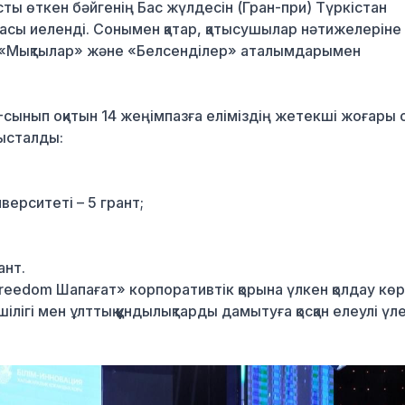
ы өткен бәйгенің Бас жүлдесін (Гран-при) Түркістан
сы иеленді. Сонымен қатар, қатысушылар нәтижелеріне
 «Мықтылар» және «Белсенділер» аталымдарымен
-сынып оқитын 14 жеңімпазға еліміздің жетекші жоғары о
ысталды:
иверситеті – 5 грант;
ант.
reedom Шапағат» корпоративтік қорына
үлкен қолдау көр
лігі мен ұлттық құндылықтарды дамытуға қосқан елеулі үле