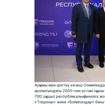
Ауқымы мен іріктеу кезеңі
Олимпиаданы
аралығындағы 2000-нан астам оқушы 
(192 оқушы) республикалық финалға ж
«Тілшілер» және «Білімпаздар» бағы