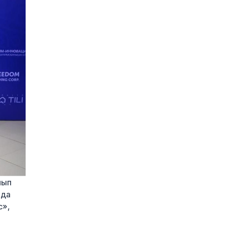
сотталушыдан 10 млрд
теңге өтемақы талап
етті
2 күн бұрын
Қазақстан
«Теңізшевройл»
компаниясына
қалдықтарды заңсыз
сақтағаны үшін
экологиялық талап
қойды
2 күн бұрын
Жүлде қоры 10,5
миллион теңге:
Алматыда суретшілер
арасында ірі өнер
бәйгесі басталды
нып
2 күн бұрын
нда
с»,
2026–2027 оқу жылына
арналған мемлекеттік