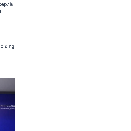
Қазақстан бар
керлік
1 күн бұрын
м
Украина Қазақстан
мұнайын таситын
танкерлерге
шабуылдауды
тоқтатпақ
olding
1 күн бұрын
Әкімдіктер де грант
бөлді: Қалай өтініш
беруге болады?
1 күн бұрын
Пашинян: Армения ЕО
мен ЕАЭО арасында
таңдау жөнінде
референдум өткізбейді
2 күн бұрын
Нұрай Серікбайдың
ата-анасы