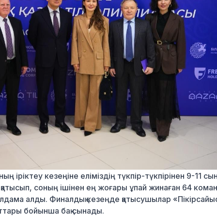
ң іріктеу кезеңіне еліміздің түкпір-түкпірінен 9-11 сы
қатысып, соның ішінен ең жоғары ұпай жинаған 64 кома
олдама алды. Финалдық кезеңде қатысушылар «Пікірсайы
ттары бойынша бақ сынады.