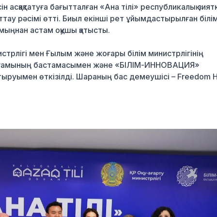
сін асқақтатуға бағытталған «Ана тілі» республикалық зият
ау рәсімі өтті. Биыл екінші рет ұйымдастырылған білі
 мыңнан астам оқушы қатысты.
стрлігі мен Ғылым және жоғары білім министрлігінің
і» қоғамының бастамасымен және «БІЛІМ-ИННОВАЦИЯ»
стыруымен өткізілді. Шараның бас демеушісі –
Freedom H