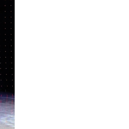
Reuters: КҚК мұнай
тиеуді қайта-қайта
тоқтатуға мәжбүр
3 күн бұрын
Инфантино қатты
сынға қарамастан
ФИФА президенті
лауазымында қалатын
болды
3 күн бұрын
Қазақстан өмір сүру
сапасы бойынша
Орталық Азияда
көшбасшы атанды
3 күн бұрын
Қайсар Қамза
Вьетнамнан Қазақстанға
жеткізілмек
3 күн бұрын