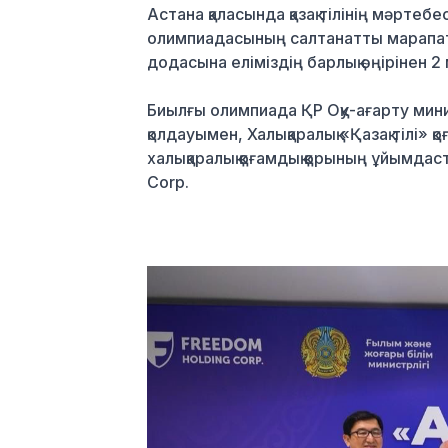
Астана қаласында қазақ тілінің мәртебе
олимпиадасының салтанатты марапатт
додасына еліміздің барлық өңірінен 2
Биылғы олимпиада ҚР Оқу-ағарту мини
қолдауымен, Халықаралық «Қазақ тіл
халықаралық қоғамдық қорының ұйымда
Corp.