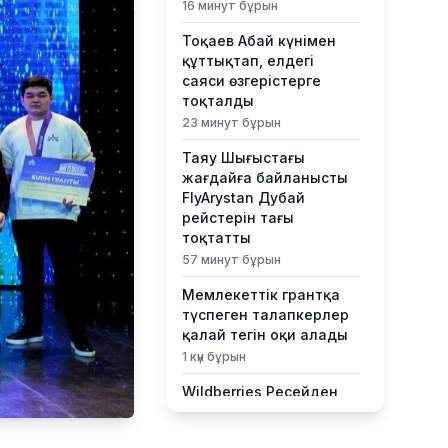
16 минут бұрын
Тоқаев Абай күнімен
құттықтап, елдегі
саяси өзгерістерге
тоқталды
23 минут бұрын
Таяу Шығыстағы
жағдайға байланысты
FlyArystan Дубай
рейстерін тағы
тоқтатты
57 минут бұрын
Мемлекеттік грантқа
түспеген талапкерлер
қалай тегін оқи алады
1 күн бұрын
Wildberries Ресейден
тыс қоймаларын
кеңейтпек: тізімде