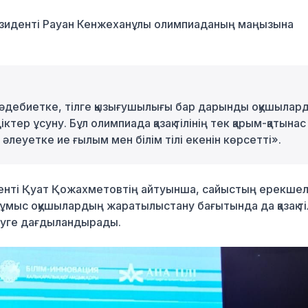
президенті Рауан Кенжеханұлы олимпиаданың маңызына
, әдебиетке, тілге қызығушылығы бар дарынды оқушылар
ер ұсуну. Бұл олимпиада қазақ тілінің тек қарым-қатынас
 әлеуетке ие ғылым мен білім тілі екенін көрсетті».
нті Қуат Қожахметовтің айтуынша, сайыстың ерекшелі
ұмыс оқушылардың жаратылыстану бағытында да қазақ ті
ізуге дағдыландырады.