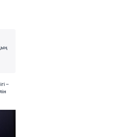
білім гранттары
иегерлерінің тізімі
жарияланды
2 күн бұрын
Ауылға көшетін IT-
мамандар мен
архивистерге 10,8 млн
дың
теңгеге дейін тұрғын үй
несиесі берілуі мүмкін
2 күн бұрын
Футболдан Қазақстан
құрамасына жаңа бас
гі –
бапкер келеді
лін
2 күн бұрын
«Қазақтелекомның» екі
қызметкері жұмыс
кезінде қаза тапты
2 күн бұрын
Трамп АҚШ-та