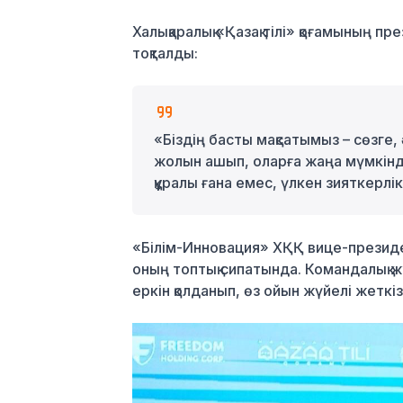
Халықаралық «Қазақ тілі» қоғамының 
тоқталды:
«Біздің басты мақсатымыз – сөзге
жолын ашып, оларға жаңа мүмкіндікт
құралы ғана емес, үлкен зияткерлік
«Білім-Инновация» ХҚҚ вице-президе
оның топтық сипатында. Командалық ж
еркін қолданып, өз ойын жүйелі жетк