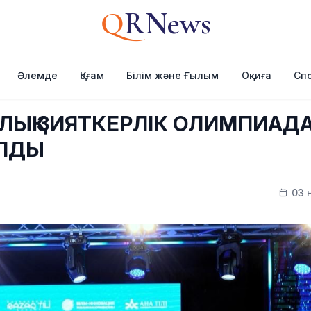
Q
RNews
Әлемде
Қоғам
Білім және Ғылым
Оқиға
Сп
АЛЫҚ ЗИЯТКЕРЛІК ОЛИМПИА
АЛДЫ
03 