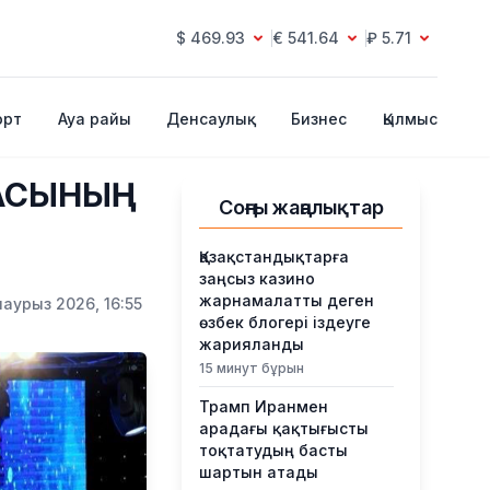
$ 469.93
€ 541.64
₽ 5.71
орт
Ауа райы
Денсаулық
Бизнес
Қылмыс
ДАСЫНЫҢ
Соңғы жаңалықтар
Қазақстандықтарға
заңсыз казино
жарнамалатты деген
наурыз 2026, 16:55
өзбек блогері іздеуге
жарияланды
15 минут бұрын
Трамп Иранмен
арадағы қақтығысты
тоқтатудың басты
шартын атады