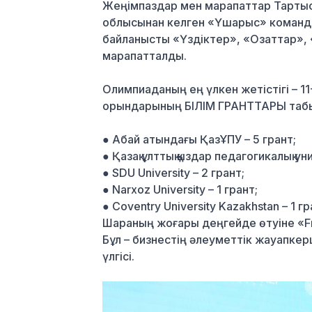
Жеңімпаздар мен марапаттар Тартыст
облысынан келген «Үшарыс» команда
байланысты «Үздіктер», «Озаттар»,
марапатталды.
Олимпиаданың ең үлкен жетістігі – 11
орындарының БІЛІМ ГРАНТТАРЫ таб
●
Абай атындағы ҚазҰПУ – 5 грант;
●
Қазақ ұлттық қыздар педагогикалық ун
●
SDU University – 2 грант;
●
Narxoz University – 1 грант;
●
Coventry University Kazakhstan – 1 гр
Шараның жоғары деңгейде өтуіне
«F
Бұл – бизнестің әлеуметтік жауапкерші
үлгісі.