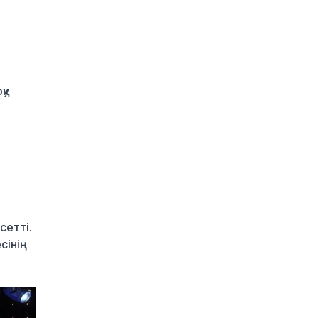
Алматыда ірі көлемде
синтетикалық есірткі
тасымалдаған күдікті
ұсталды
3 күн бұрын
ERG-дегі мемлекеттің
қу
40 пайыз үлесі
«Самұрық-Қазынаға»
өтті
3 күн бұрын
Канье Уэст концерті
қарсаңында алаяқтар
жалған билет сата
бастаған
сетті.
3 күн бұрын
сінің
Қазақстанда алғаш рет
жолаушы мінген
аэротакси көкке
көтерілді
3 күн бұрын