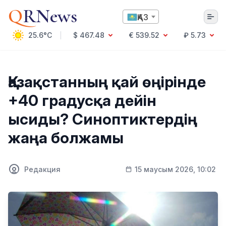
Q
RNews
ҚАЗ
25.6°C
$ 467.48
€ 539.52
₽ 5.73
Алматы
Қазақстанның қай өңірінде
+40 градусқа дейін
Мәдениет
ысиды? Синоптиктердің
Саясат
жаңа болжамы
Технология
Экономика
Әлемде
Қоғам
Редакция
15 маусым 2026, 10:02
Білім және Ғылым
Оқиға
Спорт
Ауа райы
Денсаулық
Бизнес