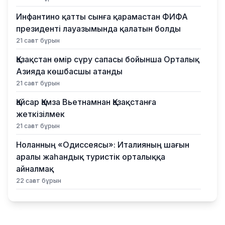
Инфантино қатты сынға қарамастан ФИФА
президенті лауазымында қалатын болды
21 сағат бұрын
Қазақстан өмір сүру сапасы бойынша Орталық
Азияда көшбасшы атанды
21 сағат бұрын
Қайсар Қамза Вьетнамнан Қазақстанға
жеткізілмек
21 сағат бұрын
Ноланның «Одиссеясы»: Италияның шағын
аралы жаһандық туристік орталыққа
айналмақ
22 сағат бұрын
Қазақстандықтардың көбі өзін кедей санамау
үшін айына 260–320 мың теңге керек деп
есептейді