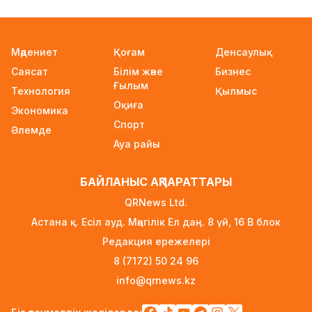
22 сағат бұрын
Қыркүйектен бастап жаңа ереже күшіне енеді:
Мәдениет
Қоғам
Денсаулық
Бейнебақылау камераларына қойылатын
Саясат
Білім және
Бизнес
талаптар қатаңдатылды
Ғылым
Технология
23 сағат бұрын
Қылмыс
Оқиға
Экономика
Wildberries қоймаларын Қазақстанға көшіру
Спорт
Әлемде
туралы ақпаратқа жауап берді
Ауа райы
23 сағат бұрын
2027 жылы Астанада УЕФА президенті
БАЙЛАНЫС АҚПАРАТТАРЫ
сайланады
QRNews Ltd.
23 сағат бұрын
Астана қ. Есіл ауд. Мәңгілік Ел даң. 8 үй, 16 B блок
Білім гранттарының иегерлері 7 тамызда
Редакция ережелері
белгілі болады
8 (7172) 50 24 96
1 күн бұрын
info@qrnews.kz
Тоқаев «Бәйтерек» холдингінің басшысына
баспананың қолжетімділігін арттыруды