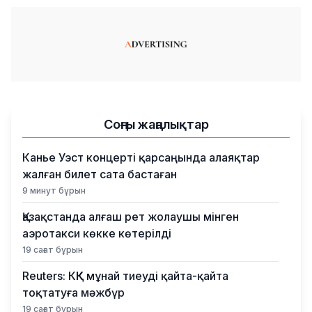
Соңғы жаңалықтар
Канье Уэст концерті қарсаңында алаяқтар
жалған билет сата бастаған
9 минут бұрын
Қазақстанда алғаш рет жолаушы мінген
аэротакси көкке көтерілді
19 сағат бұрын
Reuters: КҚК мұнай тиеуді қайта-қайта
тоқтатуға мәжбүр
19 сағат бұрын