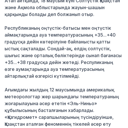
Атап айтқанда, 18 маусым күні Солтүстік Қазақстан
және Ақмола облыстарында жауын-шашын
қарқынды болады деп болжанып отыр.
Республиканың оңтүстік-батысы мен оңтүстік
аймақтарында ауа температурасының +35...+40
градусқа дейін көтерілуіне байланысты қатты
ыстық сақталады. Сондай-ақ, елдің солтүстік,
шығыс және орталық бөліктерінде сынап бағанасы
+35...+38 градусқа дейін жетеді. Респуликаның
өзге аумақтарында ауа температурасының
айтарлықтай өзгерісі күтілмейді.
Ағымдағы жылдың 12 маусымында америкалық
метеорологтар жер шарындағы температураның
жоғарылауына әсер ететін «Эль-Ниньо»
құбылысының басталғанын хабарлады.
«Қазгидромет» сарапшыларының түсіндіруінше,
Қазақстан аталған феноменнің тікелей әсер ету