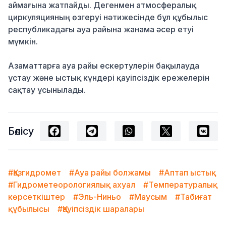
аймағына жатпайды. Дегенмен атмосфералық
циркуляцияның өзгеруі нәтижесінде бұл құбылыс
республикадағы ауа райына жанама әсер етуі
мүмкін.
Азаматтарға ауа райы ескертулерін бақылауда
ұстау және ыстық күндері қауіпсіздік ережелерін
сақтау ұсынылады.
Бөлісу
#Қазгидромет
#Ауа райы болжамы
#Аптап ыстық
#Гидрометеорологиялық ахуал
#Температуралық
көрсеткіштер
#Эль-Ниньо
#Маусым
#Табиғат
құбылысы
#Қауіпсіздік шаралары