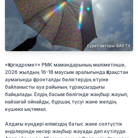
Қылмыс
Сурет авторы: BAS TV
«Қазгидромет» РМК мамандарының мәліметінше,
2026 жылдың 16-18 маусым аралығында Қазақстан
аумағында фронталды бөліктердің өтуіне
байланысты ауа райының тұрақсыздығы
байқалады. Елдің басым бөлігінде жаңбыр жауып,
найзағай ойнайды, бұршақ түсуі және желдің
күшеюі ықтимал.
Алдағы күндері еліміздің батыс және солтүстік
өңірлерінде нөсер жаңбыр жауады деп күтілуде.