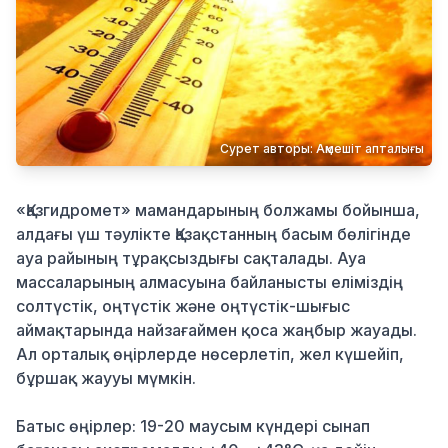
Қылмыс
Сурет авторы: Ақмешіт апталығы
«Қазгидромет» мамандарының болжамы бойынша,
алдағы үш тәулікте Қазақстанның басым бөлігінде
ауа райының тұрақсыздығы сақталады. Ауа
массаларының алмасуына байланысты еліміздің
солтүстік, оңтүстік және оңтүстік-шығыс
аймақтарында найзағаймен қоса жаңбыр жауады.
Ал орталық өңірлерде нөсерлетіп, жел күшейіп,
бұршақ жаууы мүмкін.
Батыс өңірлер: 19-20 маусым күндері сынап