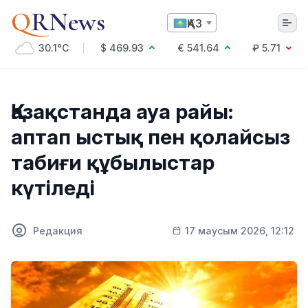
Q
RNews
ҚАЗ
30.1°C
$ 469.93
€ 541.64
₽ 5.71
Алматы
Қазақстанда ауа райы:
аптап ыстық пен қолайсыз
Мәдениет
табиғи құбылыстар
Саясат
күтіледі
Технология
Экономика
Әлемде
Қоғам
Редакция
17 маусым 2026, 12:12
Білім және Ғылым
Оқиға
Спорт
Ауа райы
Денсаулық
Бизнес