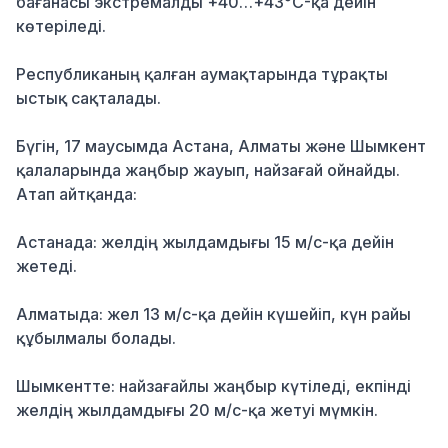
бағанасы экстремалды +40…+43°C-қа дейін
көтеріледі.
Республиканың қалған аумақтарында тұрақты
ыстық сақталады.
Бүгін, 17 маусымда Астана, Алматы және Шымкент
қалаларында жаңбыр жауып, найзағай ойнайды.
Атап айтқанда:
Астанада: желдің жылдамдығы 15 м/с-қа дейін
жетеді.
Алматыда: жел 13 м/с-қа дейін күшейіп, күн райы
құбылмалы болады.
Шымкентте: найзағайлы жаңбыр күтіледі, екпінді
желдің жылдамдығы 20 м/с-қа жетуі мүмкін.