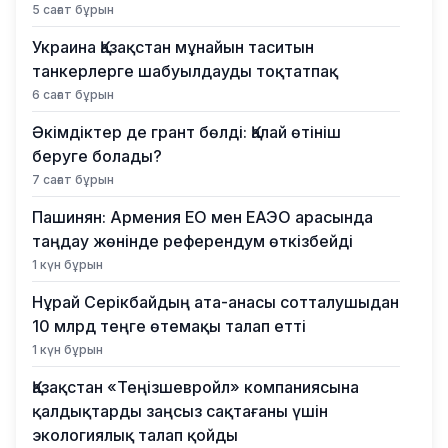
5 сағат бұрын
Украина Қазақстан мұнайын таситын
танкерлерге шабуылдауды тоқтатпақ
6 сағат бұрын
Әкімдіктер де грант бөлді: Қалай өтініш
беруге болады?
7 сағат бұрын
Пашинян: Армения ЕО мен ЕАЭО арасында
таңдау жөнінде референдум өткізбейді
1 күн бұрын
Нұрай Серікбайдың ата-анасы сотталушыдан
10 млрд теңге өтемақы талап етті
1 күн бұрын
Қазақстан «Теңізшевройл» компаниясына
қалдықтарды заңсыз сақтағаны үшін
экологиялық талап қойды