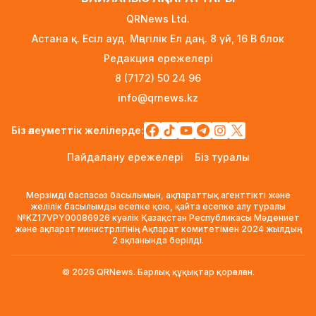
«Қазақтелекомның» екі қызметкері жұмыс
QRNews Ltd.
кезінде қаза тапты
Астана қ. Есіл ауд. Мәңгілік Ел даң. 8 үй, 16 B блок
1 күн бұрын
Редакция ережелері
Трамп АҚШ-та туғандарға автоматты түрде
8 (7172) 50 24 96
азаматтық беруді шектейтін жарлықтарға
info@qrnews.kz
қол қойды
1 күн бұрын
Біз әлеуметтік желілерде:
Қыркүйектен бастап көлік әкелуге қойылатын
Пайдалану ережелері
Біз туралы
талаптар күшейеді
1 күн бұрын
Мерзімді баспасөз басылымын, ақпараттық агенттікті және
УЕФА: Инфантиноға сенім жоғалды, бойкот
желілік басылымды есепке қою, қайта есепке алу туралы
№KZ17VPY00086926 куәлік Қазақстан Республикасы Мәдениет
күшінде қалады
және ақпарат министрлігінің Ақпарат комитетімен 2024 жылдың
1 күн бұрын
2 ақпанында берілді.
«Өзімізге де керек»: Трамп Украинаға қару
© 2026 QRNews. Барлық құқықтар қорғалған.
жеткізу туралы айтты
1 күн бұрын