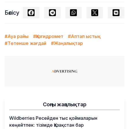
Бөлісу
#Ауа райы
#Қазгидромет
#Аптап ыстық
#Төтенше жағдай
#Жаңалықтар
Соңғы жаңалықтар
Wildberries Ресейден тыс қоймаларын
кеңейтпек: тізімде Қазақстан бар