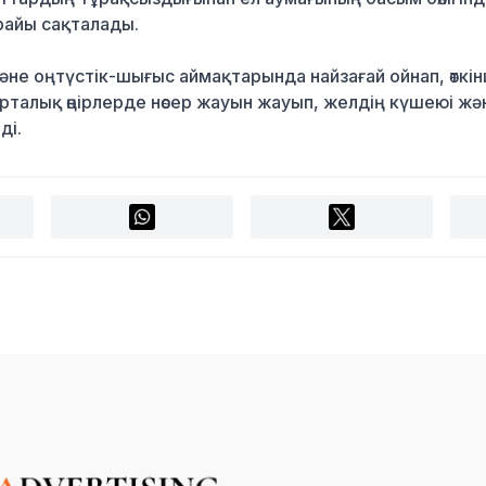
райы сақталады.
әне оңтүстік-шығыс аймақтарында найзағай ойнап, өткін
талық өңірлерде нөсер жауын жауып, желдің күшеюі жә
ді.