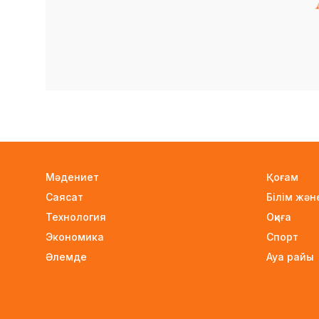
Мәдениет
Қоғам
Саясат
Білім жә
Технология
Оқиға
Экономика
Спорт
Әлемде
Ауа райы