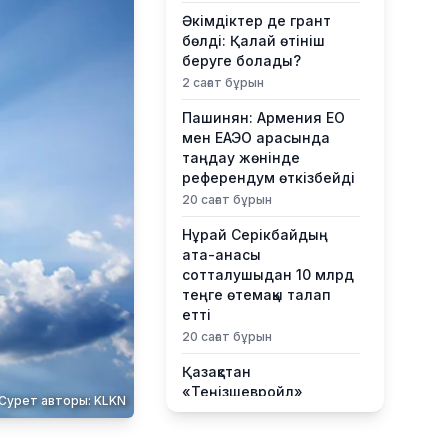
Әкімдіктер де грант
бөлді: Қалай өтініш
беруге болады?
2 сағат бұрын
Пашинян: Армения ЕО
мен ЕАЭО арасында
таңдау жөнінде
референдум өткізбейді
20 сағат бұрын
Нұрай Серікбайдың
ата-анасы
сотталушыдан 10 млрд
теңге өтемақы талап
етті
20 сағат бұрын
Қазақстан
«Теңізшевройл»
Сурет авторы: KLKN
компаниясына
қалдықтарды заңсыз