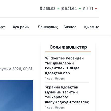
$ 469.93
€ 541.64
₽ 5.71
орт
Ауа райы
Денсаулық
Бизнес
Қылмыс
Соңғы жаңалықтар
Wildberries Ресейден
тыс қоймаларын
кеңейтпек: тізімде
аусым 2026, 09:31
Қазақстан бар
1 сағат бұрын
Украина Қазақстан
мұнайын таситын
танкерлерге
шабуылдауды тоқтатпақ
1 сағат бұрын