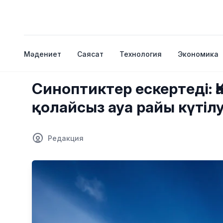
Мәдениет
Саясат
Технология
Экономика
Синоптиктер ескертеді: Қ
қолайсыз ауа райы күтіл
Редакция