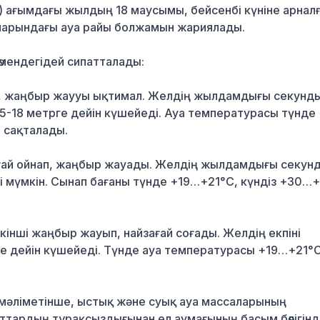
) ағымдағы жылдың 18 маусымы, бейсенбі күніне арнал
ларындағы ауа райы болжамын жариялады.
өмендегідей сипатталады:
, жаңбыр жаууы ықтимал. Желдің жылдамдығы секунды
і 15-18 метрге дейін күшейеді. Ауа температурасы түнде
 сақталады.
ағай ойнап, жаңбыр жауады. Желдің жылдамдығы секун
туі мүмкін. Сынап бағаны түнде +19…+21°C, күндіз +30…
кінші жаңбыр жауып, найзағай соғады. Желдің екпіні
е дейін күшейеді. Түнде ауа температурасы +19…+21°C
әліметінше, ыстық және суық ауа массаларының
тардың тұрақсыздығынан ел аумағының басым бөлігін