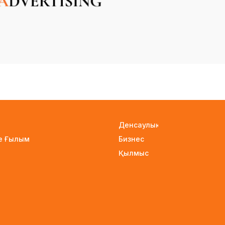
Денсаулық
не Ғылым
Бизнес
Қылмыс