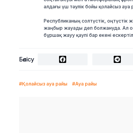
алдағы үш тәулік бойы қолайсыз ауа 
Республиканың солтүстік, оңтүстік ж
жаңбыр жауады деп болжануда. Ал ор
бұршақ жауу қаупі бар екені ескертіл
Бөлісу
#Қолайсыз ауа райы
#Ауа райы