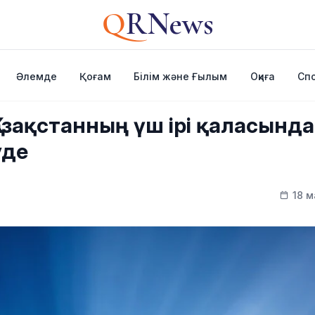
Q
RNews
Әлемде
Қоғам
Білім және Ғылым
Оқиға
Сп
азақстанның үш ірі қаласында
уде
18 м