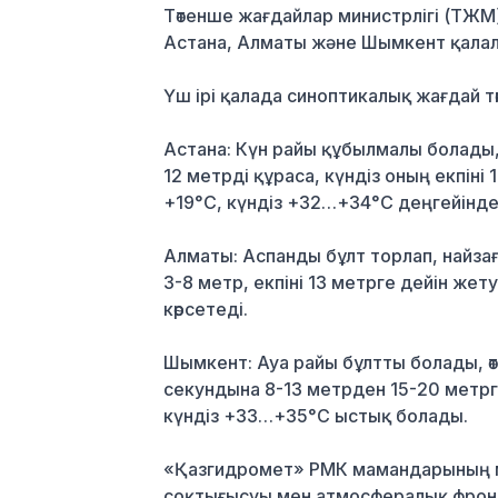
Төтенше жағдайлар министрлігі (ТЖМ
Астана, Алматы және Шымкент қала
Үш ірі қалада синоптикалық жағдай т
Астана: Күн райы құбылмалы болады
12 метрді құраса, күндіз оның екпін
+19°C, күндіз +32…+34°C деңгейінде
Алматы: Аспанды бұлт торлап, найз
3-8 метр, екпіні 13 метрге дейін же
көрсетеді.
Шымкент: Ауа райы бұлтты болады, өт
секундына 8-13 метрден 15-20 метрг
күндіз +33…+35°C ыстық болады.
«Қазгидромет» РМК мамандарының м
соқтығысуы мен атмосфералық фронт