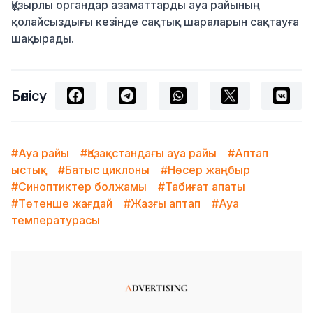
Құзырлы органдар азаматтарды ауа райының
қолайсыздығы кезінде сақтық шараларын сақтауға
шақырады.
Бөлісу
#Ауа райы
#Қазақстандағы ауа райы
#Аптап
ыстық
#Батыс циклоны
#Нөсер жаңбыр
#Синоптиктер болжамы
#Табиғат апаты
#Төтенше жағдай
#Жазғы аптап
#Ауа
температурасы