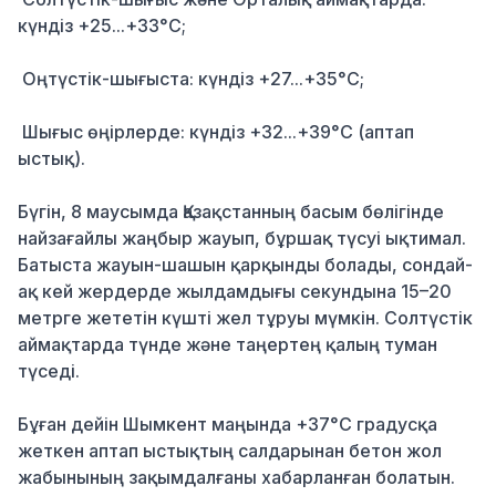
күндіз +25...+33°C;
Оңтүстік-шығыста: күндіз +27...+35°C;
Шығыс өңірлерде: күндіз +32...+39°C (аптап
ыстық).
Бүгін, 8 маусымда Қазақстанның басым бөлігінде
найзағайлы жаңбыр жауып, бұршақ түсуі ықтимал.
Батыста жауын-шашын қарқынды болады, сондай-
ақ кей жердерде жылдамдығы секундына 15–20
метрге жететін күшті жел тұруы мүмкін. Солтүстік
аймақтарда түнде және таңертең қалың туман
түседі.
Бұған дейін Шымкент маңында +37°C градусқа
жеткен аптап ыстықтың салдарынан бетон жол
жабынының зақымдалғаны хабарланған болатын.