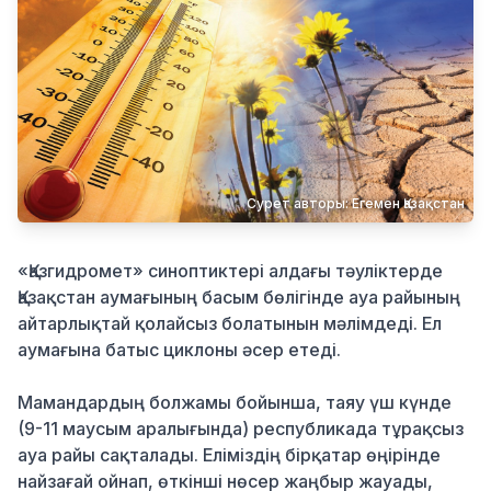
Қылмыс
Сурет авторы: Егемен Қазақстан
«Қазгидромет» синоптиктері алдағы тәуліктерде
Қазақстан аумағының басым бөлігінде ауа райының
айтарлықтай қолайсыз болатынын мәлімдеді. Ел
аумағына батыс циклоны әсер етеді.
Мамандардың болжамы бойынша, таяу үш күнде
(9-11 маусым аралығында) республикада тұрақсыз
ауа райы сақталады. Еліміздің бірқатар өңірінде
найзағай ойнап, өткінші нөсер жаңбыр жауады,