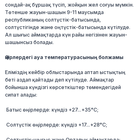
сондай-ақ бұршақ түсіп, жойқын жел соғуы мүмкін.
Төтенше жауын-шашын 9-11 маусымда
республиканың солтүстік-батысында,
солтүстігінде және оңтүстік-батысында күтілуде.
Ал шығыс аймақтарда күн райы негізінен жауын-
шашынсыз болады.
Өңірлердегі ауа температурасының болжамы
Еліміздің кейбір облыстарында аптап ыстықтың
беті аздап қайтады деп күтілуде. Аймақтар
бойынша күндізгі көрсеткіштер төмендегідей
сипат алады:
Батыс өңірлерде: күндіз +27...+35°C;
Солтүстік өңірлерде: күндіз +17...+28°C;
Солтүстік-шығыс және Орталық аймақтарда: