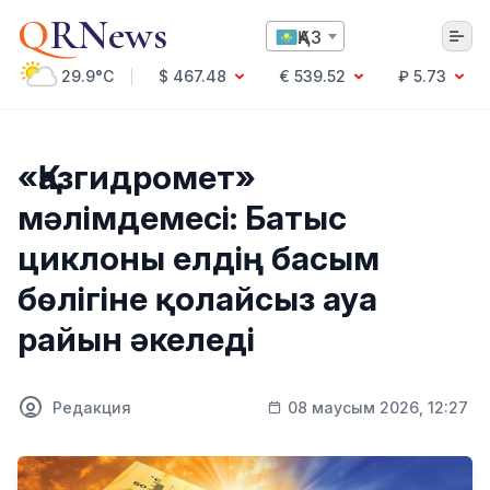
Q
RNews
ҚАЗ
29.9°C
$ 467.48
€ 539.52
₽ 5.73
Алматы
«Қазгидромет»
мәлімдемесі: Батыс
Мәдениет
циклоны елдің басым
Саясат
бөлігіне қолайсыз ауа
Технология
Экономика
райын әкеледі
Әлемде
Қоғам
Білім және Ғылым
Оқиға
Редакция
08 маусым 2026, 12:27
Спорт
Ауа райы
Денсаулық
Бизнес