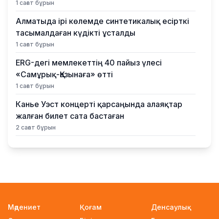
1 сағат бұрын
Алматыда ірі көлемде синтетикалық есірткі
тасымалдаған күдікті ұсталды
1 сағат бұрын
ERG-дегі мемлекеттің 40 пайыз үлесі
«Самұрық-Қазынаға» өтті
1 сағат бұрын
Канье Уэст концерті қарсаңында алаяқтар
жалған билет сата бастаған
2 сағат бұрын
Қазақстанда алғаш рет жолаушы мінген
аэротакси көкке көтерілді
21 сағат бұрын
Reuters: КҚК мұнай тиеуді қайта-қайта
тоқтатуға мәжбүр
Мәдениет
Қоғам
Денсаулық
21 сағат бұрын