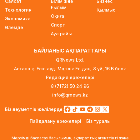
Саясат
Білім және
Бизнес
Инфантино қатты сынға қарамастан ФИФА
Ғылым
Технология
Қылмыс
президенті лауазымында қалатын болды
Оқиға
Экономика
23 сағат бұрын
Спорт
Әлемде
Қазақстан өмір сүру сапасы бойынша Орталық
Ауа райы
Азияда көшбасшы атанды
23 сағат бұрын
БАЙЛАНЫС АҚПАРАТТАРЫ
Қайсар Қамза Вьетнамнан Қазақстанға
QRNews Ltd.
жеткізілмек
Астана қ. Есіл ауд. Мәңгілік Ел даң. 8 үй, 16 B блок
23 сағат бұрын
Редакция ережелері
Ноланның «Одиссеясы»: Италияның шағын
8 (7172) 50 24 96
аралы жаһандық туристік орталыққа
info@qrnews.kz
айналмақ
1 күн бұрын
Біз әлеуметтік желілерде:
Қазақстандықтардың көбі өзін кедей санамау
Пайдалану ережелері
Біз туралы
үшін айына 260–320 мың теңге керек деп
есептейді
Мерзімді баспасөз басылымын, ақпараттық агенттікті және