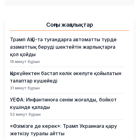
Соңғы жаңалықтар
Трамп АҚШ-та туғандарға автоматты түрде
азаматтық беруді шектейтін жарлықтарға
қол қойды
19 минут бұрын
Қыркүйектен бастап көлік әкелуге қойылатын
талаптар күшейеді
31 минут бұрын
УЕФА: Инфантиноға сенім жоғалды, бойкот
күшінде қалады
52 минут бұрын
«Өзімізге де керек»: Трамп Украинаға қару
жеткізу туралы айтты